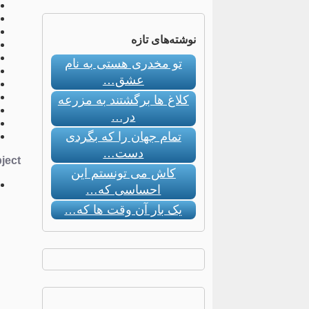
نوشته‌های تازه
تو مخدری هستی به نام
عشق…
کلاغ ها برگشتند به مزرعه
در…
تمام جهان را که بگردی
دست…
ect:
کاش می تونستم این
احساسی که…
یک بار آن وقت ها که…