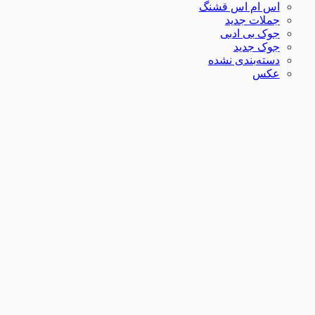
اس ام اس قشنگ
جملات جدید
جوک بی ادبی
جوک جدید
دسته‌بندی نشده
عکس