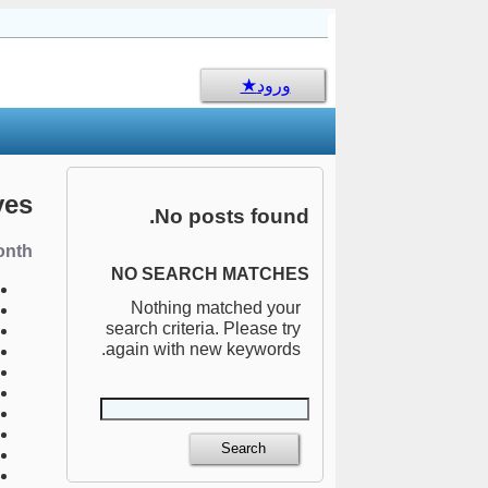
sms جالب
ورود
ves
No posts found.
nth:
NO SEARCH MATCHES
Nothing matched your
search criteria. Please try
again with new keywords.