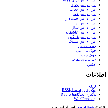
اس ام اس برای همسر
اس ام اس جدید
اس ام اس جذاب
اس ام اس خفن
اس ام اس خنده دار
اس ام اس زیبا
اس ام اس سال
اس ام اس عاشقانه
اس ام اس غمگین
اس ام اس قشنگ
جملات جدید
جوک بی ادبی
جوک جدید
دسته‌بندی نشده
عکس
اطلاعات
ورود
پیگیری نوشته‌ها با
RSS
پیگیری دیدگاه‌ها با
RSS
WordPress.org
©2026 اس ام اس جدید
Top of Page