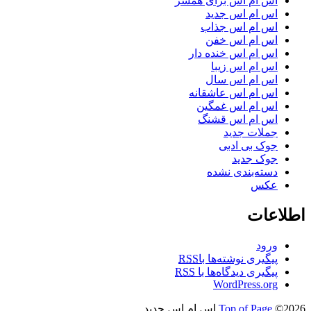
اس ام اس برای همسر
اس ام اس جدید
اس ام اس جذاب
اس ام اس خفن
اس ام اس خنده دار
اس ام اس زیبا
اس ام اس سال
اس ام اس عاشقانه
اس ام اس غمگین
اس ام اس قشنگ
جملات جدید
جوک بی ادبی
جوک جدید
دسته‌بندی نشده
عکس
اطلاعات
ورود
پیگیری نوشته‌ها با
RSS
پیگیری دیدگاه‌ها با
RSS
WordPress.org
©2026 اس ام اس جدید
Top of Page