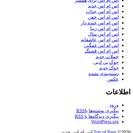
اس ام اس برای همسر
اس ام اس جدید
اس ام اس جذاب
اس ام اس خفن
اس ام اس خنده دار
اس ام اس زیبا
اس ام اس سال
اس ام اس عاشقانه
اس ام اس غمگین
اس ام اس قشنگ
جملات جدید
جوک بی ادبی
جوک جدید
دسته‌بندی نشده
عکس
اطلاعات
ورود
پیگیری نوشته‌ها با
RSS
پیگیری دیدگاه‌ها با
RSS
WordPress.org
©2026 اس ام اس جدید
Top of Page