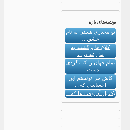
نوشته‌های تازه
تو مخدری هستی به نام
عشق…
کلاغ ها برگشتند به
مزرعه در…
تمام جهان را که بگردی
دست…
کاش می تونستم این
احساسی که…
یک بار آن وقت ها که…