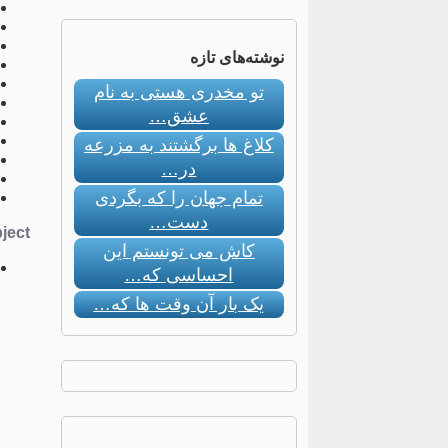
نوشته‌های تازه
تو مخدری هستی به نام
عشق…
کلاغ ها برگشتند به مزرعه
در…
تمام جهان را که بگردی
دست…
ect:
کاش می تونستم این
احساسی که…
یک بار آن وقت ها که…