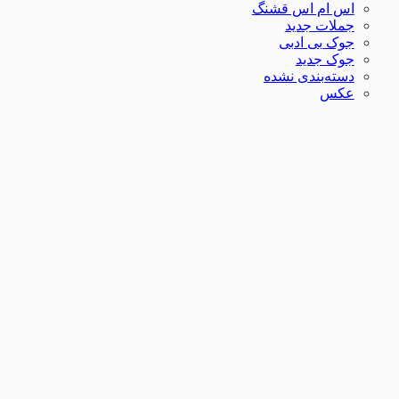
اس ام اس قشنگ
جملات جدید
جوک بی ادبی
جوک جدید
دسته‌بندی نشده
عکس