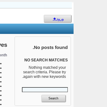
sms جالب
ورود
ves
No posts found.
nth:
NO SEARCH MATCHES
Nothing matched your
search criteria. Please try
again with new keywords.