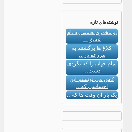
نوشته‌های تازه
تو مخدری هستی به نام
عشق…
کلاغ ها برگشتند به
مزرعه در…
تمام جهان را که بگردی
دست…
کاش می تونستم این
احساسی که…
یک بار آن وقت ها که…