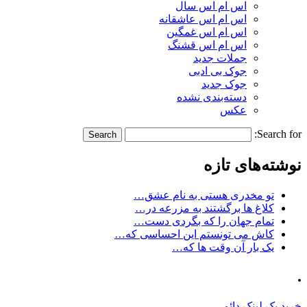
اس ام اس سال
اس ام اس عاشقانه
اس ام اس غمگین
اس ام اس قشنگ
جملات جدید
جوک بی ادبی
جوک جدید
دسته‌بندی نشده
عکس
Search for:
نوشته‌های تازه
تو مخدری هستی به نام عشق…
کلاغ ها برگشتند به مزرعه در…
تمام جهان را که بگردی دست…
کاش می تونستم این احساسی که…
یک بار آن وقت ها که…
.
خرید بک لینک دائمی