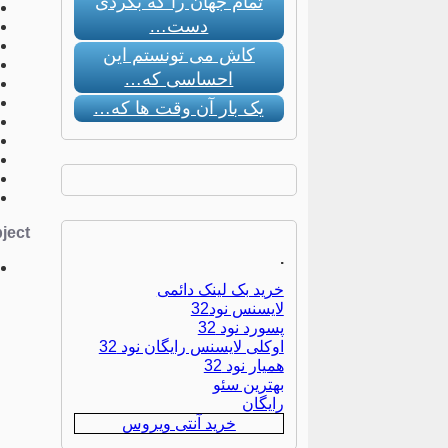
تمام جهان را که بگردی
دست…
کاش می تونستم این
احساسی که…
یک بار آن وقت ها که…
ect:
.
خرید بک لینک دائمی
لایسنس نود32
پسورد نود 32
اوکلی لایسنس رایگان نود 32
همیار نود 32
بهترین سئو
رایگان
خرید آنتی ویروس