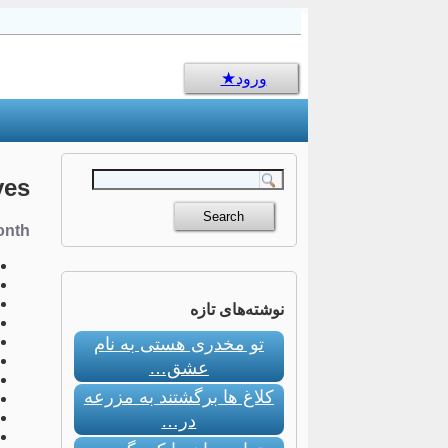
sms جالب
ورود
ves
nth:
نوشته‌های تازه
تو مخدری هستی به نام
عشق…
کلاغ ها برگشتند به مزرعه
در…