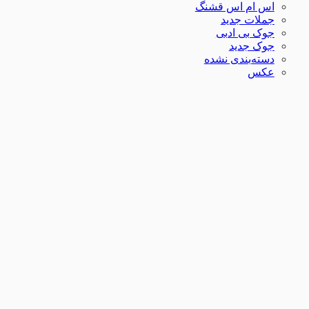
اس ام اس قشنگ
جملات جدید
جوک بی ادبی
جوک جدید
دسته‌بندی نشده
عکس