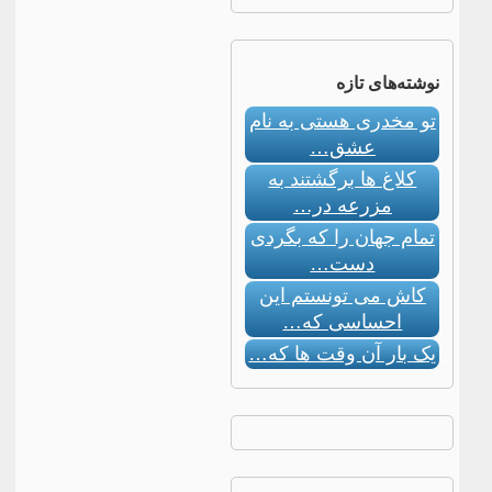
نوشته‌های تازه
تو مخدری هستی به نام
عشق…
کلاغ ها برگشتند به
مزرعه در…
تمام جهان را که بگردی
دست…
کاش می تونستم این
احساسی که…
یک بار آن وقت ها که…