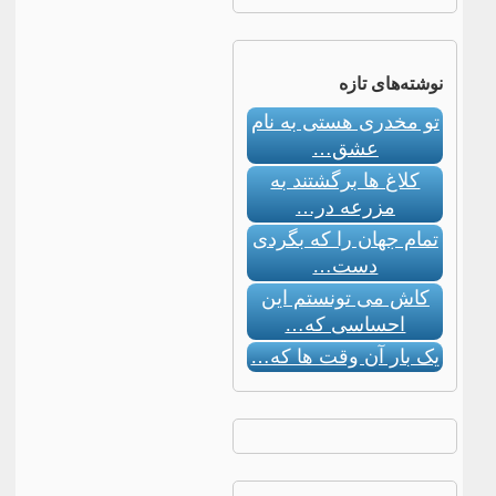
نوشته‌های تازه
تو مخدری هستی به نام
عشق…
کلاغ ها برگشتند به
مزرعه در…
تمام جهان را که بگردی
دست…
کاش می تونستم این
احساسی که…
یک بار آن وقت ها که…