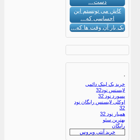
دست…
کاش می تونستم این
احساسی که…
یک بار آن وقت ها که…
.
خرید بک لینک دائمی
لایسنس نود32
پسورد نود 32
اوکلی لایسنس رایگان نود
32
همیار نود 32
بهترین سئو
رایگان
خرید آنتی ویروس