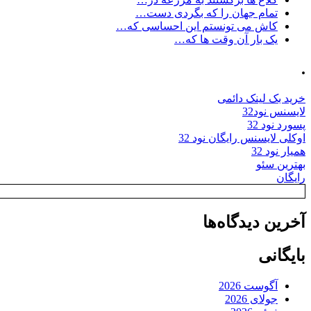
تمام جهان را که بگردی دست…
کاش می تونستم این احساسی که…
یک بار آن وقت ها که…
.
خرید بک لینک دائمی
لایسنس نود32
پسورد نود 32
اوکلی لایسنس رایگان نود 32
همیار نود 32
بهترین سئو
رایگان
آخرین دیدگاه‌ها
بایگانی
آگوست 2026
جولای 2026