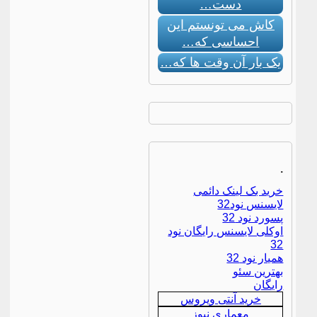
دست…
کاش می تونستم این
احساسی که…
یک بار آن وقت ها که…
.
خرید بک لینک دائمی
لایسنس نود32
پسورد نود 32
اوکلی لایسنس رایگان نود
32
همیار نود 32
بهترین سئو
رایگان
خرید آنتی ویروس
معماری نیوز