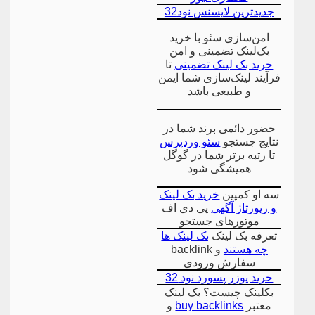
جدیدترین لایسنس نود32
امن‌سازی سئو با خرید
بک‌لینک تضمینی و امن
خرید بک لینک تضمینی
تا
فرآیند لینک‌سازی شما ایمن
و طبیعی باشد
حضور دائمی برند شما در
نتایج جستجو
سئو وردپرس
تا رتبه برتر شما در گوگل
همیشگی شود
سه او کمپین
خرید بک لینک
و رپورتاژ آگهی
پی دی اف
موتورهای جستجو
تعرفه بک لینک
بک لینک ها
چه هستند
و backlink
سفارش ورودی
خرید یوزر پسورد نود 32
بکلینک چیست؟ بک لینک
معتبر
buy backlinks
و