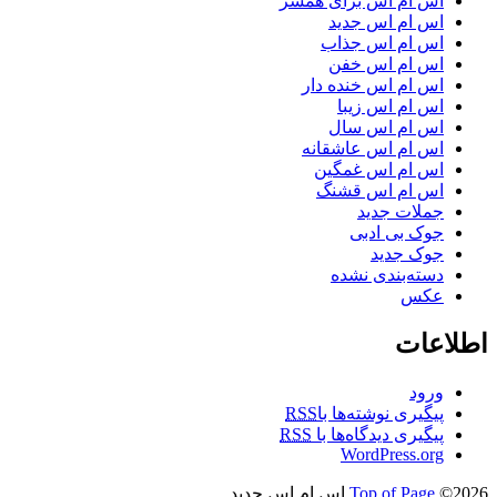
اس ام اس برای همسر
اس ام اس جدید
اس ام اس جذاب
اس ام اس خفن
اس ام اس خنده دار
اس ام اس زیبا
اس ام اس سال
اس ام اس عاشقانه
اس ام اس غمگین
اس ام اس قشنگ
جملات جدید
جوک بی ادبی
جوک جدید
دسته‌بندی نشده
عکس
اطلاعات
ورود
پیگیری نوشته‌ها با
RSS
پیگیری دیدگاه‌ها با
RSS
WordPress.org
©2026 اس ام اس جدید
Top of Page