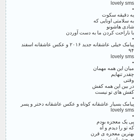
lovely sms
•
یه دقیقه سکوت
به سلامتی اونایی که
شادی هاشونو
با ناراحت کردن ما به دست آوردن
•
پیامک خیلی عاشقانه جدید ۲۰۱۶ و عکس عاشقانه اسفند
۹۴
lovely sms
•
میان این همه مهمان
چقدر تنهایم
وقتی
در بین این همه کفش
کفش های تو نیست
•
پیامک بسیار عاشقانه کوتاه و عکس عاشقانه دختر و پسر
lovely sms
•
پی یک معجزه بودم
که تو را دیدم و آه
بهترین معجزه ی قرن
دو چشمان تو بود