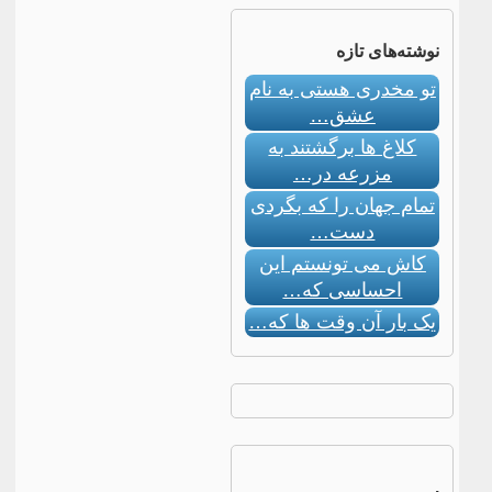
نوشته‌های تازه
تو مخدری هستی به نام
عشق…
کلاغ ها برگشتند به
مزرعه در…
تمام جهان را که بگردی
دست…
کاش می تونستم این
احساسی که…
یک بار آن وقت ها که…
.