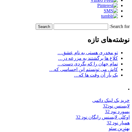
Search for:
نوشته‌های تازه
تو مخدری هستی به نام عشق…
کلاغ ها برگشتند به مزرعه در…
تمام جهان را که بگردی دست…
کاش می تونستم این احساسی که…
یک بار آن وقت ها که…
.
خرید بک لینک دائمی
لایسنس نود32
پسورد نود 32
اوکلی لایسنس رایگان نود 32
همیار نود 32
بهترین سئو