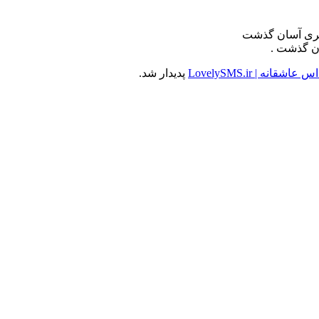
گری آسان گذشت
ران گذشت .
شقانه | LovelySMS.ir
پدیدار شد.