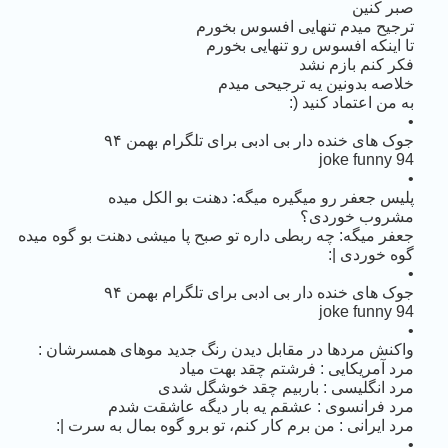
صبر کنین
ترجیح میدم تنهایی افسوس بخورم
تا اینکه افسوس رو تنهایی بخورم
فکر کنم بازم نشد
خلاصه بدونین یه ترجیحی میدم
به من اعتماد کنید (:
•
جوک های خنده دار بی ادبی برای تلگرام بهمن ۹۴
joke funny 94
•
پلیس جعفر رو میگیره میگه: دهنت بو الکل میده
مشروب خوردی؟
جعفر میگه: چه ربطی داره تو صبح پا میشی دهنت بو گوه میده
گوه خوردی |:
•
جوک های خنده دار بی ادبی برای تلگرام بهمن ۹۴
joke funny 94
•
واکنش مردها در مقابل دیدن رنگ جدید موهای همسرشان :
مرد آمریکایی : فرشتم چقد بهت میاد
مرد انگلیسی : باربیم چقد خوشگل شدی
مرد فرانسوی : عشقم یه بار دیگه عاشقت شدم
مرد ایرانی : من برم کار کنم، تو برو گوه بمال به سرت |:
•