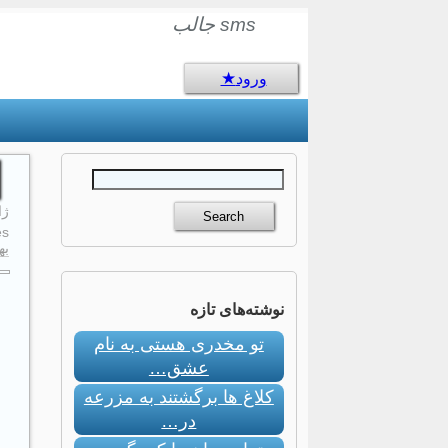
sms جالب
ورود
ژانو
s:
به
نوشته‌های تازه
تو مخدری هستی به نام
عشق…
کلاغ ها برگشتند به مزرعه
در…