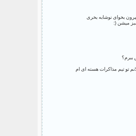
ز میشن (:
 ﺑﺒﺮﻡ؟
م تو تیم مذاکرات هسته ای ام