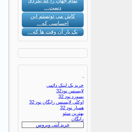
تمام جهان را که بگردی
دست…
کاش می تونستم این
احساسی که…
یک بار آن وقت ها که…
.
خرید بک لینک دائمی
لایسنس نود32
پسورد نود 32
اوکلی لایسنس رایگان نود 32
همیار نود 32
بهترین سئو
رایگان
خرید آنتی ویروس