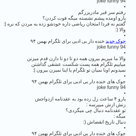
joke funny 94
•
رفتم سر قبر مادربزرگم
یارو اومده پیشم نشسته میگه فوت کردن؟
گفتم نه فردا امتحان ریاضی داره خودشو زده به مردن که نره |:
والا (:
•
جوک جدید
خنده دار بی ادبی برای تلگرام بهمن ۹۴
joke funny 94
•
والا ما میریم بیرون همه دو تا دو تا دارن قدم میزنن
میاییم تلگرام همه پست شکست عشقی گذاشتن
نمیدونم اونا نمیان تو تلگرام یا اینا نمیرن بیرون |:
•
جوک های خنده دار بی ادبی برای تلگرام بهمن ۹۴
joke funny 94
•
یارو ۴ ساعت زل زده بود به عقدنامه ازدواجش
زنش ازش میپرسه :
تو عقدنامه دنبال چی میگردی؟
میگه :
دنبال تاریخ انقضاش (:
•
جوک های خنده دار بی ادبی برای تلگرام بهمن ۹۴