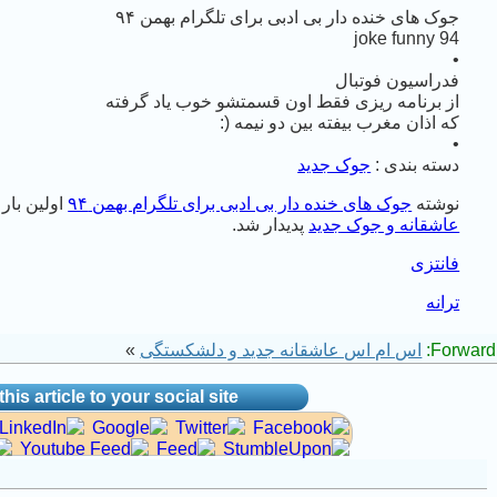
جوک های خنده دار بی ادبی برای تلگرام بهمن ۹۴
joke funny 94
•
فدراسیون فوتبال
از برنامه ریزی فقط اون قسمتشو خوب یاد گرفته
که اذان مغرب بیفته بین دو نیمه (:
•
دسته بندی :
جوک جدید
نوشته
جوک های خنده دار بی ادبی برای تلگرام بهمن ۹۴
اولین بار
عاشقانه و جوک جدید
پدیدار شد.
فانتزی
ترانه
Forward 
اس ام اس عاشقانه جدید و دلشکستگی
»
his article to your social site