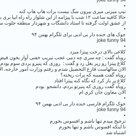
•
تیپ میزنی میری بیرون سگ نیست برات هاپ هاپ کنه
حالا کافیه ساعت ۱۲ شب با پیژامه از این شلوار راه راه ابیا بری بیرون بخوای نوشابه بخری
از عشق اولت گرفته تا استاد دانشگات و شهردار منطقه جلوت سب
•
جوک های خنده دار بی ادبی برای تلگرام بهمن ۹۴
joke funny 94
•
ﮐﻼﻏﯽ ﺑﺎﻻﯼ ﺩﺭﺧﺖ ﭘﯿﺘﺰﺍ ﻣﯿﺰﺩ
ﺭﻭﺑﺎﻩ ﮔﻔﺖ : چه ﺳﺮﯼ چه ﺩﻣﯽ ﻋﺠﺐ ﺗﯿﺮﯾﭗ ﺧﻔﻨﯽ ﺁﻭﺍﺯ ﺑﺨﻮﻥ ﻓﯿﺾ
ﮐﻼﻍ ﭘﯿﺘﺰﺍ رو ﺯﯾﺮ ﺑﻐﻞ ﺯﺩ ﻭ ﮔﻔﺖ : ﺭﻭﺯﯼ ﮐﻪ ﭘﻨﯿﺮﻭ ﺑﺮﺩﯼ ﺳﻮﻡ ﺑﻮﺩﻡ
الان سالهاست فارغ التحصیل شدم و رفتم وزارت امور خارجه، ﺍﻻن
ﺭﻭﺑﺎﻩ ﮔﻔﺖ ﻫﻤﯿﻨﻪ ﮐﻪ ﭘﺮﺍﺕ ﺭﯾﺨﺘﻪ؟
ﮐﻼﻍ ﭘﺮ ﺑﺎﺯ ﮐﺮﺩ ﮐﻪ ﻧﮕﺎﻩ ﮐﻨﻪ ﭘﯿﺘﺰﺍ ﺍﻓﺘﺎﺩ
ﺭﻭﺑﺎﻩ ﮔﻔﺖ ﺭﻭﺯﯼ ﮐﻪ ﭘﻨﯿﺮﺗﻮ ﺑﺮﺩﻡ، دانشجو بودم
ﺍﻻﻥ معاون جان کری ام
•
جوک تلگرام فارسی خنده دار بی ادبی بهمن ۹۴
joke funny 94
•
ترجیح میدم تنها باشم و افسوس بخورم
تا اینکه افسوس باشم و تنها بخورم
اشتباه شد