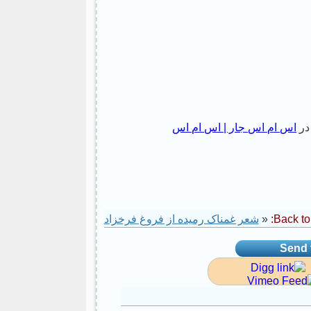
 در
اس ام اس جار | اس ام اس
Back to:
«
شعر غمناک رمیده از فروغ فرخزاد
Send t