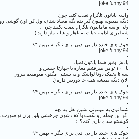
joke funny 94
•
‏واسه باباتون تلگرام نصب کنید چون :
دیگه نمیتونه بهتون گیر بده بگه معتاد شدی، ول کن اون گوشی رو
ولی ‏واسه مامانتون تلگرام نصب نکنید چون :
شما برای ادامه حیات به ناهار و شام نیاز دارید (:
•
جوک های خنده دار بی ادبی برای تلگرام بهمن ۹۴
joke funny 94
•
یادش بخیر شما یادتون نمیاد
با ۱۰۰ تومن میرفتیم مغازه با چهارتا چیپس و
سه تا یخمک دوتا لواشک و یه بستنی مگنوم میومدیم بیرون
الان دیگه نمیشه همه جا دوربین داره (:
•
جوک های خنده دار بی ادبی برای تلگرام بهمن ۹۴
joke funny 94
•
شما توی یه مهمونی بشین بغل یه بچه
اگر این جمله رو نگفت با کف شوی چرخشی پلین بزن تو صورت 
گوشیتو میدی بازی کنم؟ |:
•
جوک های خنده دار بی ادبی برای تلگرام بهمن ۹۴
joke funny 94