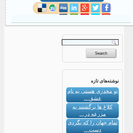
social site
نوشته‌های تازه
تو مخدری هستی به نام
عشق…
کلاغ ها برگشتند به
مزرعه در…
تمام جهان را که بگردی
دست…