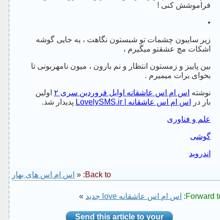
فراموشش کنی !
•
زیر سایبون چشمات تو شبستون نگاهت ، یه جایی گوشه
اشکات مچ عشقتو میگیرم ،
بین پاییز و زمستون انتظار و نم بارون ، میون نامهربونی تا
بخوای برات میمیرم .
نوشته
اس ام اس عاشقانه اوایل فروردین سری ۲
اولین
بار در
اس ام اس عاشقانه | LovelySMS.ir
پدیدار شد.
علم و فناوری
گوشی
اندروید
Back to:
«
اس ام اس های بهار
Forward to
اس ام اس عاشقانه love جدید
»
Send this article to your