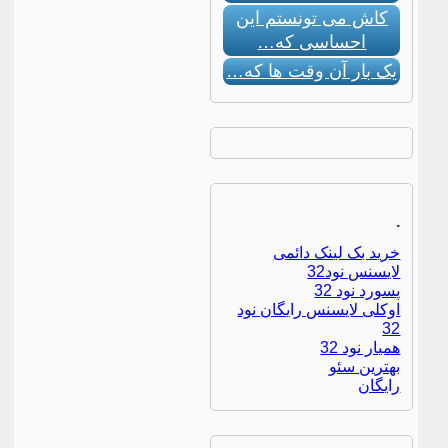
کاش می تونستم این
احساسی که…
یک بار آن وقت ها که…
.
خرید بک لینک دائمی
لایسنس نود32
پسورد نود 32
اوکلی لایسنس رایگان نود
32
همیار نود 32
بهترین سئو
رایگان