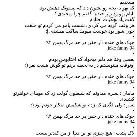
میدیدیم
که یهو یه بچه رو نشون داد که پستونک دهنش بود
بابام یهو زد زیر خنده! گفتم چرا میخندى؟
گفت یاد بچگیات افتادم
هر وقت گریه مى کردى، شست پامو مى کردم تو حلقت
چون شور بود خوشت میومد ساکت میشدى |:
•
جوک های خنده دار خفن در حد مرگ بهمن ۹۴
joke funny 94
•
ﺑﻌﻀﯽ ﻭﻗﺘﺎ ﻫﻢ ﺩﻟﻢ ﻣﯿﺨﻮﺍﺩ ﮐﻪ ﺍﺧﺘﺎﭘﻮﺱ ﺑﻮﺩﻡ
ﺍﻭﻧﻮﻗﺖ ﻣﯿﺘﻮﻧﺴﺘﻢ ﺩﺭ ﯾﻪ ﻟﺤﻈﻪ ﺑﺰﻧﻢ ﺗﻮ ﮔﻮﺵ ﻫﺸﺖ ﻧﻔﺮ (:
•
جوک های خنده دار خفن در حد مرگ بهمن ۹۴
joke funny 94
•
مامان : پسرم میدونم که شیطون گولت زد که موهای خواهرتو
کشیدی
پسر : ولی لگدی که زدم تو شکمش ابتکار خودم بود (:
•
جوک های خنده دار خفن در حد مرگ بهمن ۹۴
joke funny 94
•
لاک پشت : هیچ چیزی تو این دنیا از من کندتر نیست