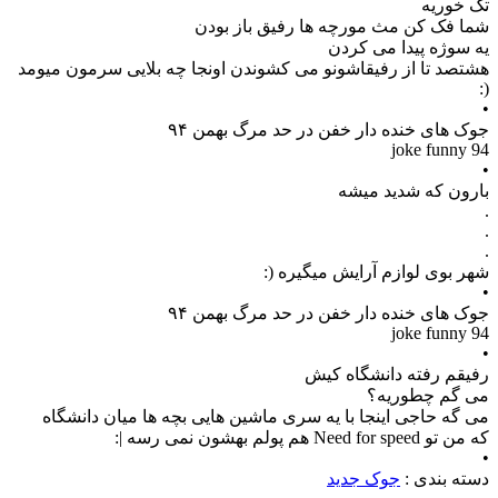
ﺗﮏ ﺧﻮﺭﯾﻪ
ﺷﻤﺎ ﻓﮏ ﮐﻦ ﻣﺚ ﻣﻮﺭﭼﻪ ﻫﺎ ﺭﻓﯿﻖ ﺑﺎﺯ ﺑﻮﺩﻥ
ﯾﻪ ﺳﻮﮊﻩ ﭘﯿﺪﺍ می کردن
ﻫﺸﺘﺼﺪ ﺗﺎ ﺍﺯ ﺭﻓﯿﻘﺎﺷﻮﻧﻮ ﻣﯽ ﮐﺸﻮﻧﺪﻥ ﺍﻭﻧﺠﺎ ﭼﻪ ﺑﻼﯾﯽ ﺳﺮﻣﻮﻥ ﻣﯿﻮﻣﺪ
(:
•
جوک های خنده دار خفن در حد مرگ بهمن ۹۴
joke funny 94
•
بارون که شدید میشه
.
.
.
شهر بوی لوازم آرایش میگیره (:
•
جوک های خنده دار خفن در حد مرگ بهمن ۹۴
joke funny 94
•
ﺭﻓﯿﻘﻢ ﺭﻓﺘﻪ ﺩﺍﻧﺸﮕﺎﻩ ﮐﯿﺶ
ﻣﯽ ﮔﻢ ﭼﻄﻮﺭﯾﻪ؟
ﻣﯽ ﮔﻪ ﺣﺎﺟﯽ ﺍﯾﻨﺠﺎ ﺑﺎ ﯾﻪ ﺳﺮﯼ ﻣﺎﺷﯿﻦ ﻫﺎﯾﯽ ﺑﭽﻪ ﻫﺎ ﻣﯿﺎﻥ ﺩﺍﻧﺸﮕﺎﻩ
ﮐﻪ ﻣﻦ ﺗﻮ Need for speed هم ﭘﻮﻟﻢ ﺑﻬﺸﻮﻥ ﻧﻤﯽ ﺭﺳﻪ |:
•
دسته بندی :
جوک جدید