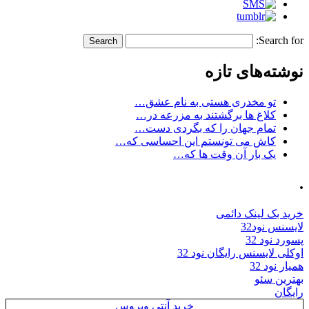
Search for:
نوشته‌های تازه
تو مخدری هستی به نام عشق…
کلاغ ها برگشتند به مزرعه در…
تمام جهان را که بگردی دست…
کاش می تونستم این احساسی که…
یک بار آن وقت ها که…
.
خرید بک لینک دائمی
لایسنس نود32
پسورد نود 32
اوکلی لایسنس رایگان نود 32
همیار نود 32
بهترین سئو
رایگان
خرید آنتی ویروس