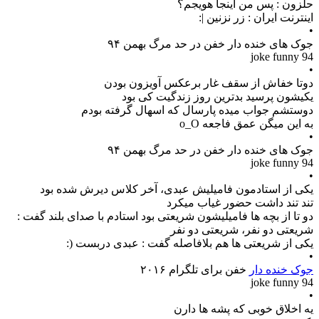
حلزون : پس من اینجا هویجم؟
اینترنت ایران : زر نزنین |:
•
جوک های خنده دار خفن در حد مرگ بهمن ۹۴
joke funny 94
•
دوتا خفاش از سقف غار برعکس آویزون بودن
یکیشون پرسید بدترین روز زندگیت کی بود
دوستشم جواب میده پارسال که اسهال گرفته بودم
به این میگن عمق فاجعه o_O
•
جوک های خنده دار خفن در حد مرگ بهمن ۹۴
joke funny 94
•
یکی از استادمون فامیلیش عبدی، آخر کلاس دیرش شده بود
تند تند داشت حضور غیاب میکرد
دو تا از بچه ها فامیلیشون شریعتی بود استادم با صدای بلند گفت :
شریعتی دو نفر، شریعتی دو نفر
یکی از شریعتی ها هم بلافاصله گفت : عبدی دربست (:
•
جوک خنده دار
خفن برای تلگرام ۲۰۱۶
joke funny 94
•
ﯾﻪ ﺍﺧﻼﻕ ﺧﻮﺑﯽ ﮐﻪ ﭘﺸﻪ ﻫﺎ ﺩﺍﺭﻥ