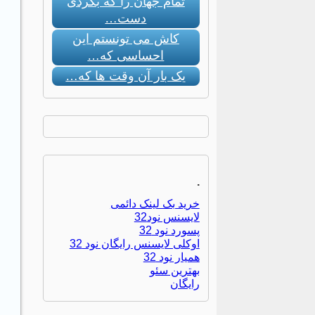
تمام جهان را که بگردی
دست…
کاش می تونستم این
احساسی که…
یک بار آن وقت ها که…
.
خرید بک لینک دائمی
لایسنس نود32
پسورد نود 32
اوکلی لایسنس رایگان نود 32
همیار نود 32
بهترین سئو
رایگان