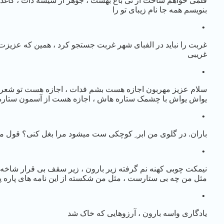
قلمی خواهم ساخت از نی باغ بهشت ، جوهر از شیشه ذات ، کاغذ ا
بنویسم همه جا نام زیبای تو را
•
غربت را نباید در الفبای شهر غربت جستجو کرد ، همین که عزیزت
غریبی
•
سلام عزیز مهربون اجازه هست بشم فدات ، اجازه هست تو شعر من
یواش یواش با چشمک ستاره هاش ، اجازه هست از آسمون ستاره 
•
باران. در گلوی من ابر ِ کوچکی ست میشود مرا بغل کنی؟ قول می
•
نیمکت چوبی کهنه نم گرفته زیر بارون ، زیر سقف بی قرار شاخه ه
مثل من چه بی ستارست ، مثل من شکسته از این نامه های پاره 
•
یادگاری واسه بارون ، آرزوهایی که خاک شد