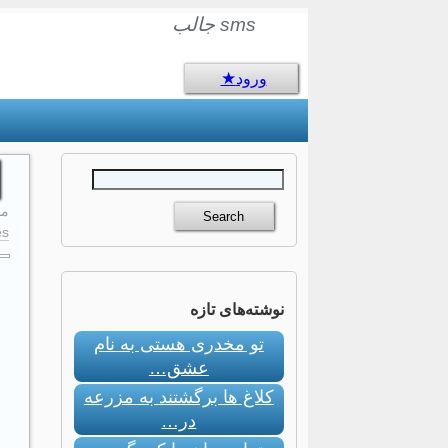
sms جالب
ورود
مارس
s:
نوشته‌های تازه
تو مخدری هستی به نام
عشق…
کلاغ ها برگشتند به مزرعه
در…