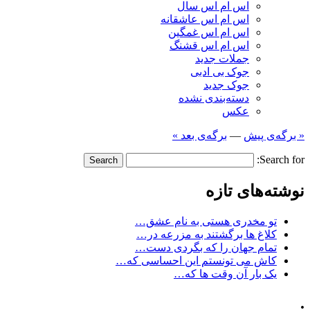
اس ام اس سال
اس ام اس عاشقانه
اس ام اس غمگین
اس ام اس قشنگ
جملات جدید
جوک بی ادبی
جوک جدید
دسته‌بندی نشده
عکس
« برگه‌ی پیش
—
برگه‌ی بعد »
Search for:
نوشته‌های تازه
تو مخدری هستی به نام عشق…
کلاغ ها برگشتند به مزرعه در…
تمام جهان را که بگردی دست…
کاش می تونستم این احساسی که…
یک بار آن وقت ها که…
.