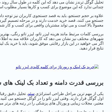
تحلیل گوگل ترندز نشان می دهد که این کلمه در طول سال روند ص
چندانی ندارد که این موضوع برای کسب و کارها بسیار مطلوب ا
علاوه بر حجم جستجو، باید به قصد جستجوی کاربران نیز توجه داشت
جستجو می کنند، قصد خرید خدمت دارند و در مرحله تصمیم گیری ه
معمولاً بالا است و می تواند مشتریان واقعی برای کسب و کار شما 
بررسی کلمات مرتبط مانند هزینه لیزر تاتو، لیزر تاتو رنگی، بهترین 
شهرهای مختلف نیز نشان می دهد که کاربران علاقه مند به اطلاع
اگر می خواهید در این بازار رقابتی موفق شوید، باید با خرید بک 
نتایج قرار دهید.
بررسی قدرت دامنه و تعداد بک لینک های 
یکی از مهم ترین مراحل طراحی استراتژی
سئو
، تحلیل دقیق رقب
اول گوگل قرار دارند. وقتی لیزر تاتو را در گوگل جستجو می کنید
معتبر، مجلات زیبایی و پورتال های پزشکی را در رتبه های برتر می 
این سایت ها چطور توانسته اند به این جایگاه برسند؟ پاسخ ساده اس