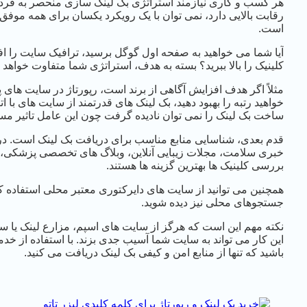
هر کسب و کاری نیازمند استراتژی بک لینک سازی منحصر به فرد خ
رقابت بالایی دارد، نمی توان با یک رویکرد یکسان برای همه موف
است.
آیا شما می خواهید به صفحه اول گوگل برسید، ترافیک سایت را افز
کلینیک را بالا ببرید؟ بسته به هدف، استراتژی شما متفاوت خواهد ب
مثلاً اگر هدف افزایش آگاهی از برند است، رپورتاژ در سایت های پر
خواهید رتبه را بهبود دهید، بک لینک های قدرتمند از سایت های با 
ساخت بک لینک را نمی توان نادیده گرفت چون این عامل تاثیر مس
قدم بعدی، شناسایی منابع مناسب برای دریافت بک لینک است. در
خبری سلامت، مجلات زیبایی آنلاین، وبلاگ های تخصصی پزشکی،
بررسی کلینیک ها بهترین گزینه ها هستند.
همچنین می توانید از سایت های دایرکتوری معتبر محلی استفاده کنید
جستجوهای محلی نیز دیده شوید.
نکته مهم این است که هرگز از سایت های اسپم، مزارع لینک یا س
این کار می تواند به سایت شما آسیب جدی بزند. با استفاده از خد
باشید که تنها از منابع امن و کیفی بک لینک دریافت می کنید.