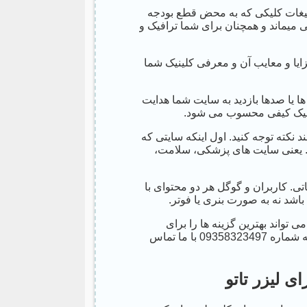
بلیغات کلیکی که به محض قطع بودجه
 میماند و همچنان برای شما ترافیک و
ایا و معایب آن و معرفی کلینیک شما
ها یا صدها بازدید به سایت شما هدایت
ترافیک کیفی محسوب می شود.
د نکته توجه کنید. اول اینکه سایتی که
د. یعنی سایت های پزشکی، سلامت،
غاتی. کاربران و گوگل هر دو محتوای با
باشد نه به صورت بنری یا فوتر.
 تواند بهترین گزینه ها را برای
رپورتاژ شما پیشنهاد دهد. کافی است از طریق تلگرام یا واتساپ به شماره 09358323497 با ما تماس
 لیزر تاتو