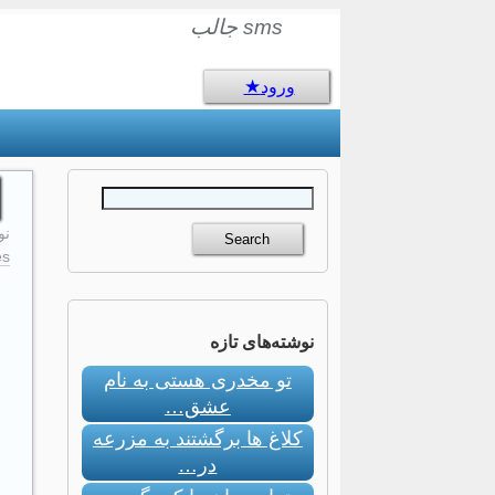
sms جالب
ورود
نوام
s:
نوشته‌های تازه
تو مخدری هستی به نام
عشق…
کلاغ ها برگشتند به مزرعه
در…