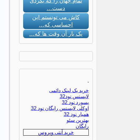
تمام جهان را که بگردی
دست…
کاش می تونستم این
احساسی که…
یک بار آن وقت ها که…
.
خرید بک لینک دائمی
لایسنس نود32
پسورد نود 32
اوکلی لایسنس رایگان نود 32
همیار نود 32
بهترین سئو
رایگان
خرید آنتی ویروس