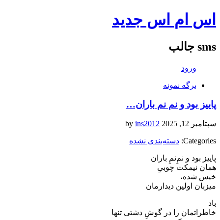
اس ام اس جدید
sms جالب
ورود
برگه نمونه
پاییز بود و نم نم باران…
سپتامبر 12, 2025
by
ins2012
Categories:
دسته‌بندی نشده
‏پاییز بود و نمِ‌نمِ باران
‏همان نیمکت چوبیِ
‏خیس شده‌،
‏میزبان اولین دیدارمان
‏باد
‏خاطراتمان را در گوشِ دشتی تنها