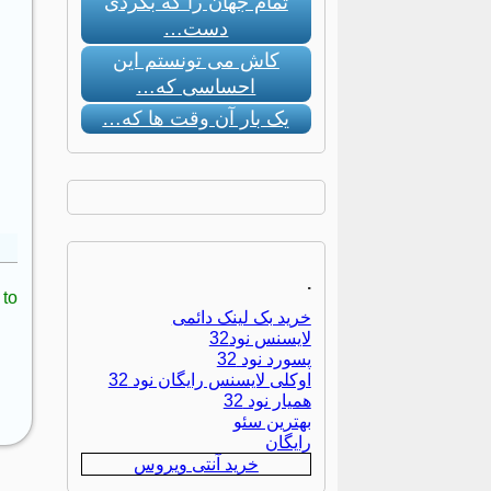
تمام جهان را که بگردی
دست…
کاش می تونستم این
احساسی که…
یک بار آن وقت ها که…
.
to:
خرید بک لینک دائمی
لایسنس نود32
پسورد نود 32
اوکلی لایسنس رایگان نود 32
همیار نود 32
بهترین سئو
رایگان
خرید آنتی ویروس