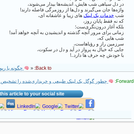
در دل سیاهی شب هایش، اندیشه‌ها بیدار می‌شوند،
واژه‌ها جان می‌گیرند و دل‌ها از روزمرگی فاصله دارند!
شب
خدمات بک لینک
های زیبا و عاشقانه ای،
که نه فقط پایان روز،
بلکه آغاز درون‌نگری‌ست؛
زمانی برای مرور آنچه گذشته و اندیشیدن به آنچه خواهد آمد!
شب هایی که،
سرزمین راز و رؤیاهاست،
جایی که خیال به پرواز در‌ آید و دل در سکوت،
با خودش چه حرف ها دارد..!
Back to:
«
چگونه با رپو
Forward 
چطور گوگل بک لینک طبیعی و خریداری‌شده را تشخیص 
his article to your social site