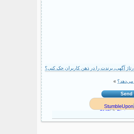
رتاژ آگهی، برندت را در ذهن کاربران حک کنی؟
می‌دهد؟
»
Send t