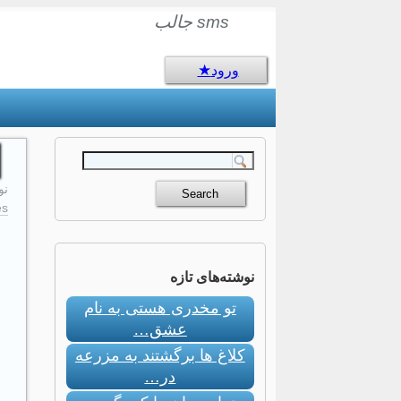
sms جالب
ورود
نوام
s:
نوشته‌های تازه
تو مخدری هستی به نام
عشق…
کلاغ ها برگشتند به مزرعه
در…