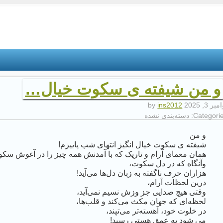
و من شیفته ی سکوت خیال…
بر 3, 2025
by
ins2012
Categorie
دسته‌بندی نشده
و من
شیفته ی سکوت خیال انگیز انتهای شب پاییزم!
همان معمای آرام و تاریک که با آمدنش همه چیز را در آغوش سکو
وآنگاه که در دل سکوت،
هزاران حرف ناگفته به زبان دل‌ها می‌آید!
درین لحظات آرام،
وقتی هیچ صدایی جز وزش نسیم نمی‌آید،
لحظه‌ای‌ که جهان مکث می‌کند و قلب‌ها،
در خلوت خود، آهسته‌تر می‌تپند،
می شود به عمق هستی رسید!