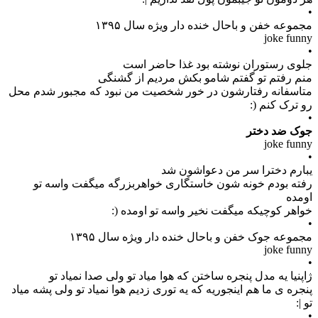
•
مجموعه خفن و باحال خنده دار ویژه سال ۱۳۹۵
joke funny
•
جلوی رستوران نوشته بود غذا حاضر است
منم رفتم تو گفتم شامو بکش مردیم از گشنگی
متاسفانه رفتارشون در خور شخصیت من نبود که مجبور شدم محل
رو ترک کنم (:
•
جوک ضد دختر
joke funny
•
یبارم دخترا سر من دعواشون شد
رفته بودم خونه شون خاستگاری خواهربزرگه میگفت واسه تو
اومده
خواهر کوچیکه میگفت نخیر واسه تو اومده (:
•
مجموعه جوک خفن و باحال خنده دار ویژه سال ۱۳۹۵
joke funny
•
ژاپنیا یه مدل پنجره ساختن که هوا میاد تو ولی صدا نمیاد تو
پنجره ی ما هم اینجوریه که یه توری زدیم هوا نمیاد تو ولی پشه میاد
تو |:
•