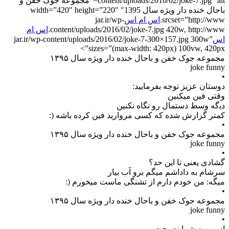
content/uploads/2016/02/joke-7.jpg” alt=”مجموعه جوک خفن و
باحال خنده دار ویژه سال 1395″ width=”420″ height=”220″
srcset=”http://www.
اس ام اس
jar.ir/wp-
content/uploads/2016/02/joke-7.jpg 420w, http://www.
اس ام
اس
jar.ir/wp-content/uploads/2016/02/joke-7-300×157.jpg 300w”
sizes=”(max-width: 420px) 100vw, 420px”>
مجموعه جوک خفن و باحال خنده دار ویژه سال ۱۳۹۵
joke funny
•
ﺩﻭﺳﺘﺎﻥ ﻋﺰﯾﺰ ﺗﻮﺟﻪ ﺑﻔﺮﻣﺎﯾﯿﺪ:
ﻭﻗﺘﯽ ﻓﯿﻦ ﻣﯿﮑﻨﯿﻦ
ﺩﯾﮔﻪ ﻭﺳﻂ ﺩﺳﺘﻤﺎﻝ ﺭﻭ ﻧﮕﺎﻩ ﻧﮑﻨﯿﻦ
ﮐﻤﺘﺮ ﮔﺰﺍﺭﺵ ﺷﺪﻩ ﮐﻪ ﮐﺴﯽ ﻣﺮﻭﺍﺭﯾﺪ ﻓﯿﻦ ﮐﺮﺩﻩ باشه (:
•
مجموعه جوک خفن و باحال خنده دار ویژه سال ۱۳۹۵
joke funny
•
گشادی ﯾﻌﻨﯽ ﺗﺎ ﺍﯾﻦ ﺣﺪ؟
ﺳﺮﺷﺎﻡ ﺑﻪ ﺩﺍداﺷﻢ ﻣﯿﮕﻢ ﺑﺮﻭ ﺁﺏ ﺑﯿﺎﺭ
ﻣﯿﮕﻪ: ﻣﻦ ﺧﻮﺩﻡ ﺩﺍﺭﻡ ﺍﺯ ﺗﺸﻨﮕﯽ ﻣﺎﺳﺖ ﻣﯿﺨﻮﺭﻡ (:
•
مجموعه جوک خفن و باحال خنده دار ویژه سال ۱۳۹۵
joke funny
•
از من به شما نصیحت