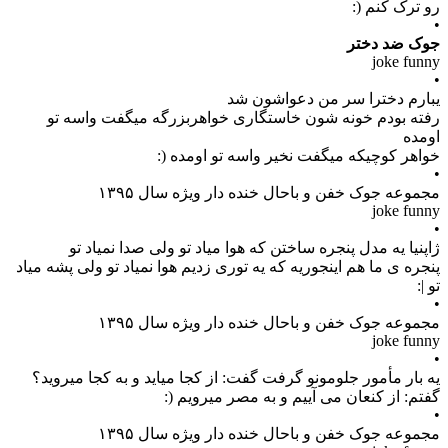
رو ترک کنم (:
•
جوک ضد دختر
joke funny
•
یبارم دخترا سر من دعواشون شد
رفته بودم خونه شون خاستگاری خواهربزرگه میگفت واسه تو
اومده
خواهر کوچیکه میگفت نخیر واسه تو اومده (:
•
مجموعه جوک خفن و باحال خنده دار ویژه سال ۱۳۹۵
joke funny
•
ژاپنیا یه مدل پنجره ساختن که هوا میاد تو ولی صدا نمیاد تو
پنجره ی ما هم اینجوریه که یه توری زدیم هوا نمیاد تو ولی پشه میاد
تو |:
•
مجموعه جوک خفن و باحال خنده دار ویژه سال ۱۳۹۵
joke funny
•
یه بار مأمور جلومونو گرفت گفت: از کجا میاید و به کجا میروید؟
گفتم: از کنعان می آییم و به مصر میرویم (:
•
مجموعه جوک خفن و باحال خنده دار ویژه سال ۱۳۹۵