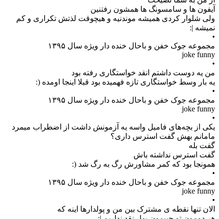
آیفون ها و سامسونگ ها همشون رفتنین
ولی شلوار کردی همیشه موندنیه و هیچوقت لذتش تکراری و کم
نمیشه |:
•
مجموعه جوک خفن و باحال خنده دار ویژه سال ۱۳۹۵
joke funny
•
‏من یه دوست داشتم انقد خواستگاری رفته بود
یه بار وسط خواستگاری تازه فهمیده بود قبلا اینجا اومده (:
•
مجموعه جوک خفن و باحال خنده دار ویژه سال ۱۳۹۵
joke funny
•
یکی از بچه‌های فامیل واسه یه آزمونش داشت از اضطراب میمرد
مامانم بهش گفت استرس داری؟
گفت بله
گفت استرس نداشته باش
همونجا بود که کمر مشاورش رگ به رگ شد (:
•
مجموعه جوک خفن و باحال خنده دار ویژه سال ۱۳۹۵
joke funny
•
الان تنها نقطه ی مشترک بین من و پولدار‌ها اینه که
هر دومون تو جیبمون پول نقد نداریم |: