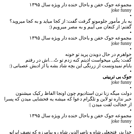
مجموعه جوک خفن و باحال خنده دار ویژه سال ۱۳۹۵
joke funny
•
یه بار مأمور جلومونو گرفت گفت: از کجا میاید و به کجا میروید؟
گفتم: از کنعان می آییم و به مصر میرویم (:
•
مجموعه جوک خفن و باحال خنده دار ویژه سال ۱۳۹۵
joke funny
•
خواهرم در حال دویدن پرید تو خونه
گفت: یکی میخواست اذیتم‌ کنه زدم تو تُ…اش در رفتم
بابام نمیدونست از زرنگی این بچه شاد بشه یا از ادبش عصبانی (:
•
جوک بی تربیتی
joke funny
•
دولت میگه زنا نرن استادیوم چون اونجا الفاظ رکیک میشنون
خبر نداره تو لاین و تلگرام دعوا که میشه یه فحشایی میدن که پسرا
از خجالت لفت میدن |:
•
مجموعه جوک خفن و باحال خنده دار ویژه سال ۱۳۹۵
joke funny
•
خدا پدر فتحعلی شاه و ناصرالدین شاه رو بیامرزه که نصف ایرانو