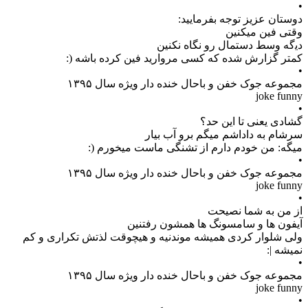
•
ﺩﻭﺳﺘﺎﻥ ﻋﺰﯾﺰ ﺗﻮﺟﻪ ﺑﻔﺮﻣﺎﯾﯿﺪ:
ﻭﻗﺘﯽ ﻓﯿﻦ ﻣﯿﮑﻨﯿﻦ
ﺩﯾﮔﻪ ﻭﺳﻂ ﺩﺳﺘﻤﺎﻝ ﺭﻭ ﻧﮕﺎﻩ ﻧﮑﻨﯿﻦ
ﮐﻤﺘﺮ ﮔﺰﺍﺭﺵ ﺷﺪﻩ ﮐﻪ ﮐﺴﯽ ﻣﺮﻭﺍﺭﯾﺪ ﻓﯿﻦ ﮐﺮﺩﻩ باشه (:
•
مجموعه جوک خفن و باحال خنده دار ویژه سال ۱۳۹۵
joke funny
•
گشادی ﯾﻌﻨﯽ ﺗﺎ ﺍﯾﻦ ﺣﺪ؟
ﺳﺮﺷﺎﻡ ﺑﻪ ﺩﺍداﺷﻢ ﻣﯿﮕﻢ ﺑﺮﻭ ﺁﺏ ﺑﯿﺎﺭ
ﻣﯿﮕﻪ: ﻣﻦ ﺧﻮﺩﻡ ﺩﺍﺭﻡ ﺍﺯ ﺗﺸﻨﮕﯽ ﻣﺎﺳﺖ ﻣﯿﺨﻮﺭﻡ (:
•
مجموعه جوک خفن و باحال خنده دار ویژه سال ۱۳۹۵
joke funny
•
از من به شما نصیحت
آیفون ها و سامسونگ ها همشون رفتنین
ولی شلوار کردی همیشه موندنیه و هیچوقت لذتش تکراری و کم
نمیشه |:
•
مجموعه جوک خفن و باحال خنده دار ویژه سال ۱۳۹۵
joke funny
•