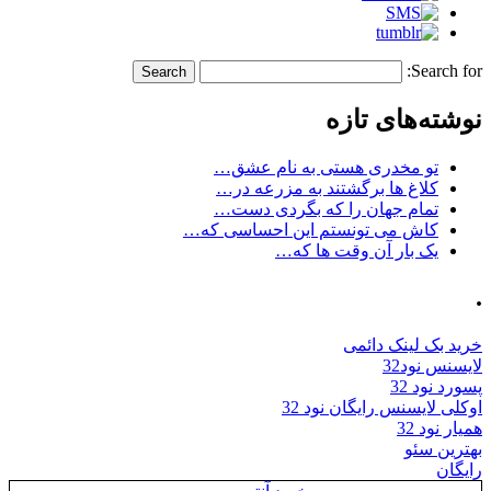
Search for:
نوشته‌های تازه
تو مخدری هستی به نام عشق…
کلاغ ها برگشتند به مزرعه در…
تمام جهان را که بگردی دست…
کاش می تونستم این احساسی که…
یک بار آن وقت ها که…
.
خرید بک لینک دائمی
لایسنس نود32
پسورد نود 32
اوکلی لایسنس رایگان نود 32
همیار نود 32
بهترین سئو
رایگان