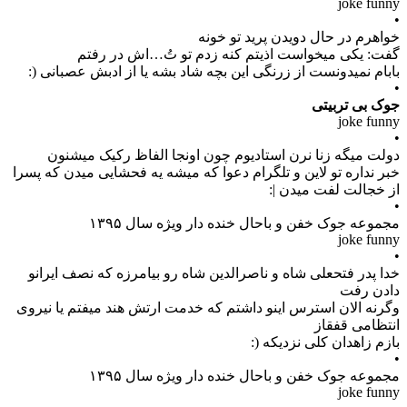
joke funny
•
خواهرم در حال دویدن پرید تو خونه
گفت: یکی میخواست اذیتم‌ کنه زدم تو تُ…اش در رفتم
بابام نمیدونست از زرنگی این بچه شاد بشه یا از ادبش عصبانی (:
•
جوک بی تربیتی
joke funny
•
دولت میگه زنا نرن استادیوم چون اونجا الفاظ رکیک میشنون
خبر نداره تو لاین و تلگرام دعوا که میشه یه فحشایی میدن که پسرا
از خجالت لفت میدن |:
•
مجموعه جوک خفن و باحال خنده دار ویژه سال ۱۳۹۵
joke funny
•
خدا پدر فتحعلی شاه و ناصرالدین شاه رو بیامرزه که نصف ایرانو
دادن رفت
وگرنه الان استرس اینو داشتم که خدمت ارتش هند میفتم یا نیروی
انتظامی قفقاز
بازم زاهدان کلی نزدیکه (:
•
مجموعه جوک خفن و باحال خنده دار ویژه سال ۱۳۹۵
joke funny