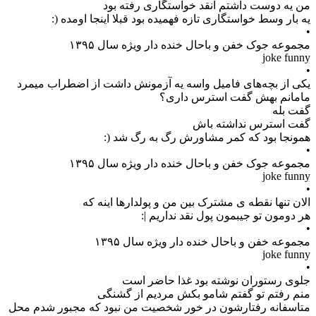
‏من یه دوست داشتم انقد خواستگاری رفته بود
یه بار وسط خواستگاری تازه فهمیده بود قبلا اینجا اومده (:
•
مجموعه جوک خفن و باحال خنده دار ویژه سال ۱۳۹۵
joke funny
•
یکی از بچه‌های فامیل واسه یه آزمونش داشت از اضطراب میمرد
مامانم بهش گفت استرس داری؟
گفت بله
گفت استرس نداشته باش
همونجا بود که کمر مشاورش رگ به رگ شد (:
•
مجموعه جوک خفن و باحال خنده دار ویژه سال ۱۳۹۵
joke funny
•
الان تنها نقطه ی مشترک بین من و پولدار‌ها اینه که
هر دومون تو جیبمون پول نقد نداریم |:
•
مجموعه خفن و باحال خنده دار ویژه سال ۱۳۹۵
joke funny
•
جلوی رستوران نوشته بود غذا حاضر است
منم رفتم تو گفتم شامو بکش مردیم از گشنگی
متاسفانه رفتارشون در خور شخصیت من نبود که مجبور شدم محل