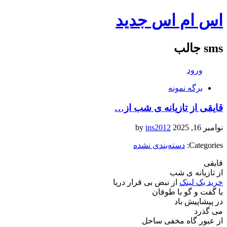
اس ام اس جدید
sms جالب
ورود
برگه نمونه
قایقی از تازیانه ی شب از…
نوامبر 16, 2025
by
ins2012
Categories:
دسته‌بندی نشده
قایقی
از تازیانه ی شب
خرید بک لینک
از نبض بی قرار دریا
با گفت و گو با طوفان
در پیشاپیش باد
می گذرد
از عبور گاه مخفی ساحل