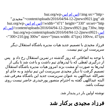
<img src="http://
اس ام اس
baz.org/wp-
content/uploads/2016/04/94-12-2jnews9921.jpg” alt=”مجیدی”
width=”471″ height=”330″ srcset=”http://
اس ام اس
baz.org/wp-
content/uploads/2016/04/94-12-2jnews9921.jpg 730w, http://
اس ام
اس
baz.org/wp-content/uploads/2016/04/94-12-2jnews9921-
300×210.jpg 300w” sizes=”(max-width: 471px) 100vw, 471px”>
فرزاد مجیدی با تصمیم جدید هیات مدیره باشگاه استقلال دیگر
سرپرست این تیم نیست.
با توجه به اتفاقاتی که روز گذشته در تمرین استقلال رخ داد و پس
از درگیری لفظی که با لیدرهای تیم داشت و باعث شد تا یکی از
لیدرها به صورت او مشت بزند امروز هیات مدیره باشگاه استقلال
تصمیم گرفت تا دیگر مجیدی سرپرست این تیم نباشد و به جای او
نصرالله عبداللهی به عنوان سرپرست جدید این باشگاه معرفی شد.
البته عبداللهی گفته به احترام منصور پورحیدری حاضر نیست روی
نیمکت باشد.
نوشته اولین بار در پدیدار شد.
فرزاد مجیدی برکنار شد