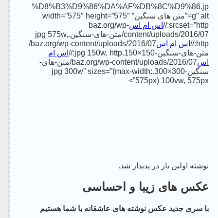
%D8%B3%D9%86%DA%AF%DB%8C%D9%86.jp
g” alt=”متن های سنگین” width=”575″ height=”575″
baz.org/wp-
اس ام اس
srcset=”http://
content/uploads/2016/07/متن-های-سنگین.jpg 575w,
baz.org/wp-content/uploads/2016/07/
اس ام اس
http://
اس ام
متن-های-سنگین-150×150.jpg 150w, http://
baz.org/wp-content/uploads/2016/07/متن-های-
اس
سنگین-300×300.jpg 300w” sizes=”(max-width:
575px) 100vw, 575px”>
نوشته اولین بار در پدیدار شد.
عکس های زیبا و احساسی
با شما هستیم
عکس نوشته های عاشقانه
با سری جدید