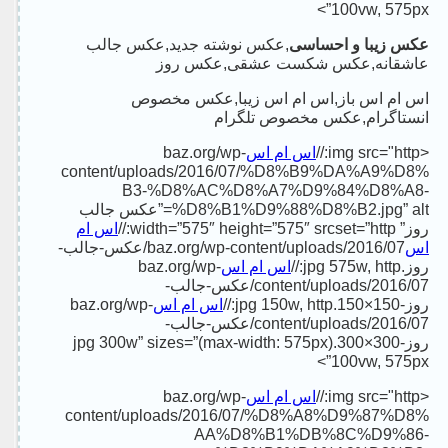
100vw, 575px”>
,عکس نوشته جدید,عکس جالب
عکس زیبا و احساسی
عاشقانه,عکس شکست عشقی,عکس روز
اس ام اس باز,اس ام اس زیبا,عکس مخصوص
انستاگرام,عکس مخصوص تلگرام
baz.org/wp-
اس ام اس
<img src="http://
content/uploads/2016/07/%D8%B9%DA%A9%D8%
B3-%D8%AC%D8%A7%D9%84%D8%A8-
%D8%B1%D9%88%D8%B2.jpg” alt=”عکس جالب
اس ام
روز” width=”575″ height=”575″ srcset=”http://
baz.org/wp-content/uploads/2016/07/عکس-جالب-
اس
baz.org/wp-
اس ام اس
روز.jpg 575w, http://
content/uploads/2016/07/عکس-جالب-
baz.org/wp-
اس ام اس
روز-150×150.jpg 150w, http://
content/uploads/2016/07/عکس-جالب-
روز-300×300.jpg 300w” sizes=”(max-width: 575px)
100vw, 575px”>
baz.org/wp-
اس ام اس
<img src="http://
content/uploads/2016/07/%D8%A8%D9%87%D8%
AA%D8%B1%DB%8C%D9%86-