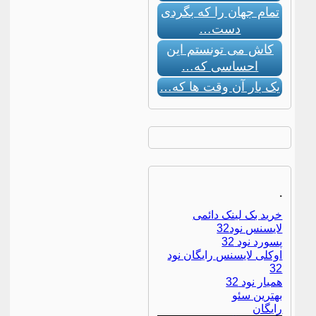
تمام جهان را که بگردی
دست…
کاش می تونستم این
احساسی که…
یک بار آن وقت ها که…
.
خرید بک لینک دائمی
لایسنس نود32
پسورد نود 32
اوکلی لایسنس رایگان نود
32
همیار نود 32
بهترین سئو
رایگان