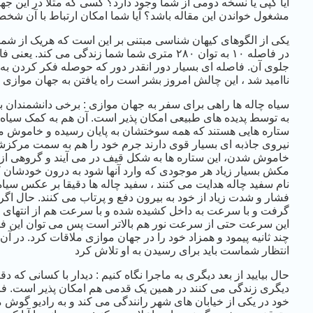
آیا کپی یا نسخه دومی از شما وجود دارد؟ کسی که مثلا در این جها
مشغول خواندن این مقاله باشد؟ آیا شما امکان ارتباط با آن شخص 
یکی از الگوهای کیهان شناسی مبتنی بر این است که هریک از شما 
جلوی آن. فاصله ای بسیار دور انقدر دور که حوصله فکر کردن به ا
ناامید شد ، این چالش امروز بشر است راه یافتن به جهان موازی
سیاه چاله ها راهی برای سفر به جهان موازی : برخی دانشمندان بر
به توسط پدیده های طبیعی امکان پذیر است. آن هم به کمک سیاه چ
ستاره هایی هستند که همه سوختشان به پایان رسیده و خاموش می ش
نیروی جاذبه ای بسیار قوی دارند جرم خود را هم به سمت مرکزش
خاموش شدن، این ستاره ها به شکل قیف در می آیند و گروهی از این 
مکش بسیار زیاد هر موجودی که وارد آنها شود به درون خودشان ک
نام سفید چاله هدایت می کنند ، سفید چاله ها دقیقا بر عکس سیاه 
فشار و شدت زیاد از خود به بیرون دفع و پرتاب می کنند. حال اگر ب
گرفت و با سرعت به داخل کشیده شده و با سرعت هم از انتهای ان 
چند ثانیه پیمود و همزاد خود را در جهان موازی ملاقات کرد. در
انتظار شماست باید برای رسیدن به او تلاش کرد
حال بیایید از بعد دیگری به ماجرا نگاه کنیم : دیدار با کسانی که 
دیگری زندگی می کنند در همین یک قدمی هم امکان پذیر است. ف
خود در یکی از خیابان های شهر رانندگی می کند و به رادیو گوش 