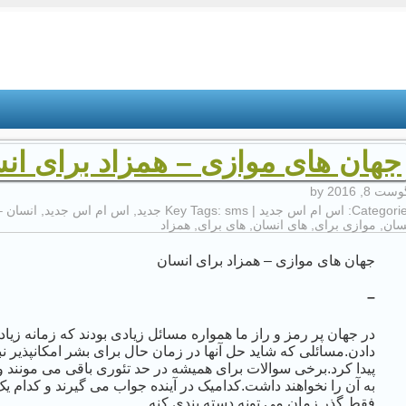
جهان های موازی – همزاد برای ان
ست 8, 2016
by
Categorie
اس ام اس جدید
| Key Tags:
sms جدید
,
اس ام اس جدید
,
انسان –
سان
,
موازی برای
,
های انسان
,
های برای
,
همزاد
جهان های موازی – همزاد برای انسان
–
در جهان پر رمز و راز ما همواره مسائل زیادی بودند که زمانه زی
دادن.مسائلی که شاید حل آنها در زمان حال برای بشر امکانپذیر ن
پیدا کرد.برخی سوالات برای همیشه در حد تئوری باقی می مونند و
به آن را نخواهند داشت.کدامیک در آینده جواب می گیرند و کدام 
فقط گذر زمان می تونه دسته بندی کنه.