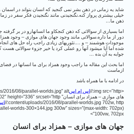
شاید یه زمانی در ذهن بشر نمی گنجید که انسان بتواند در اسمان و
خیلی بیشتری پرواز کنه.نگنجیدنی مانند نگنجیدن فکر سفر در زما
ذهن ما…
اما بسیاری از سوالاتی که ذهن کنجکاو ما انسانهارو در بر گرفته 
دور از ما داره.سوالاتی مانند وجود جهان های موازی – وجود همزا
موجودات هوشمند – و ….تئوریهای زیادی راجب راه حل های انجام 
شده اما آیا میشود آنها رو عملی کرد یا خیر جزوء سوالاتی هست ک
جوابه به آن بده …
اما بحث این مقاله ما راجب وجود همزاد برای ما انسانها در فضای
ازماست
در ادامه با ما همراه باشد
<img src="http://
اس ام اس
های موازی – همزاد برای انسان” width=”702″ height=”336″ srcset=”http://
content/uploads/2016/08/parallel-worlds.jpg 702w, http://
اس
allel-worlds-300×144.jpg 300w” sizes=”(max-width: 702px)
100vw, 702px”>
جهان های موازی – همزاد برای انسان