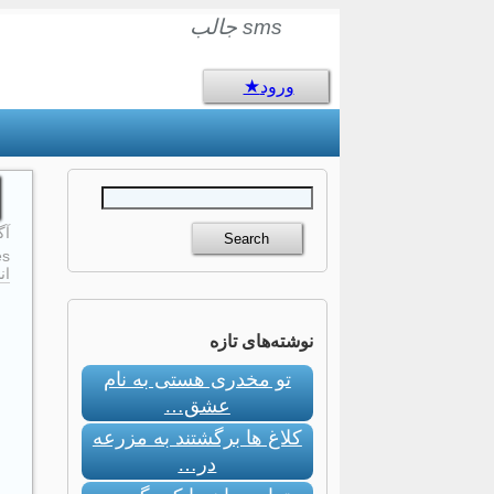
sms جالب
ورود
آگو
s:
ان
نوشته‌های تازه
تو مخدری هستی به نام
عشق…
کلاغ ها برگشتند به مزرعه
در…