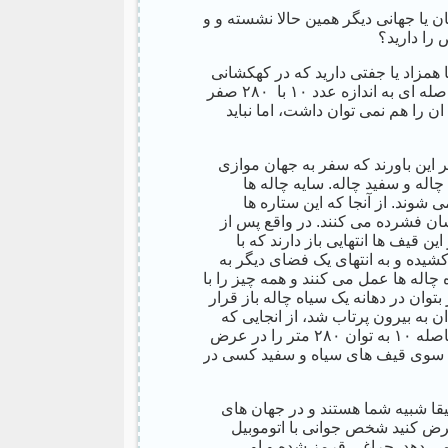
ن یا جهانی دیگر همین حالا نشسته و و
را دارید؟
همزاد یا جفتی دارید که در کهکشانی
در فاصله ۱۰ به توان ۲۸۰ متری شما شما زندگی می کند. یعنی فاصله ای به اندازه عدد ۱۰ با ۲۸۰ صفر
ن را هم نمی توان داشت، اما نباید
 این باورند که سفر به جهان موازی
اله و سفید چاله. سایه چاله ها
وند. از آنجا که این ستاره ها
ان فشرده می کنند. در واقع پس از
قیف ها انتهایی باز دارند که با
شیده و به انتهای یک فضای دیگر به
چاله ها عمل می کنند و همه چیز را با
توان در دهانه یک سیاه چاله باز قرار
به بیرون پرتاب شد، از انجایی که
این سرعت حتی از سرعت نور هم بالاتر است پس می توان این فاصله ۱۰ به توان ۲۸۰ متر را در عرض
 آن سوی قیف های سیاه و سفید کسی در
دقیقا شبیه شما هستند و در جهان های
رض کنید شخص جوانی با اتوموبیل
می دهد. چراغی قرمز شده و او