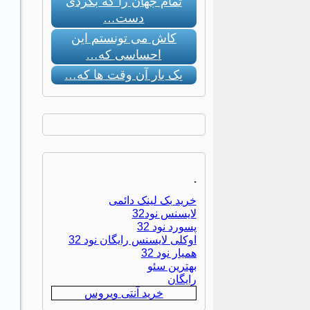
تمام جهان را که بگردی
دست…
کاش می تونستم این
احساسی که…
یک بار آن وقت ها که…
.
خرید بک لینک دائمی
لایسنس نود32
پسورد نود 32
اوکلی لایسنس رایگان نود 32
همیار نود 32
بهترین سئو
رایگان
خرید آنتی ویروس