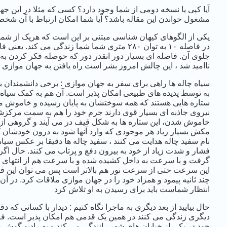
آیا کپی یا نسخه دومی از شما وجود دارد؟ کسی که مثلا در این جها
مشغول خواندن این مقاله باشد؟ آیا شما امکان ارتباط با آن شخص 
یکی از الگوهای کیهان شناسی مبتنی بر این است که هریک از شما 
جلوی آن. فاصله ای بسیار دور انقدر دور که حوصله فکر کردن به ا
ناامید شد ، این چالش امروز بشر است راه یافتن به جهان موازی
سیاه چاله ها راهی برای سفر به جهان موازی : برخی دانشمندان بر
به توسط پدیده های طبیعی امکان پذیر است. آن هم به کمک سیاه چ
ستاره هایی هستند که همه سوختشان به پایان رسیده و خاموش می ش
نیروی جاذبه ای بسیار قوی دارند جرم خود را هم به سمت مرکزش
خاموش شدن، این ستاره ها به شکل قیف در می آیند و گروهی از این 
مکش بسیار زیاد هر موجودی که وارد آنها شود به درون خودشان ک
نام سفید چاله هدایت می کنند ، سفید چاله ها دقیقا بر عکس سیاه 
فشار و شدت زیاد از خود به بیرون دفع و پرتاب می کنند. حال اگر ب
گرفت و با سرعت به داخل کشیده شده و با سرعت هم از انتهای ان 
چند ثانیه پیمود و همزاد خود را در جهان موازی ملاقات کرد. در
انتظار شماست باید برای رسیدن به او تلاش کرد
حال بیایید از بعد دیگری به ماجرا نگاه کنیم : دیدار با کسانی که 
دیگری زندگی می کنند در همین یک قدمی هم امکان پذیر است. ف
خود در یکی از خیابان های شهر رانندگی می کند و به رادیو گوش 