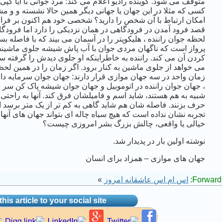
متوقف می شود. گوینده رادیو اعلام می کند: مرد جوانی با آیا کپی
کسی که مثلا در این جهان یا جهانی دیگر همین حالا نشسته و و مش
امکان ارتباط با آن شخص را دارید؟ شخصی خود هم اکنون بر فراز
قصد فرود آمدن در فرودگاهی در همان نزدیکی را دارد اما فرودگاه
لحظه جوان راننده ، هلیکوپتر را در آسمان می بیند که با فاصله 
پرواز است که ناگهان مردی جوان با آب پاش شیشه جلوی ماشین
کردن آن می کند. راننده به خاطراینکه او جلوی دیدش را گرفته س
می خواهد از جلوی ماشین به کنار برود. اگر زمان را در همین لح
زمان واحد در سه جهان موازی قرار دارند: جهان جوان سرمایه دار
، جهان جوان راننده در اتوموبیل و جهان جوان شیشه پاک کن سر چ
شبیه به هم هستند، شاید اسم و فامیلشان فرق کند. آنها به راحتی می
حرف بزنند. فاصله شان هم شاید گاهی به کم تر از یک متر برسد ام
تجربه نشان نداده است که هیچ سیاه چاله ای بتواند جهان های آنها
خیالی یا واقعی، چالش بزرگ بشر امروزی چیست؟
نوشته اولین بار در پدیدار شد.
جهان های موازی – همزاد برای انسان
Forward 
اس ام اس عاشقانه امروز
»
his article to your social site