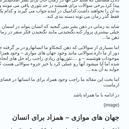
پیدا کرد.برخی سوالات برای همیشه در حد تئوری باقی می مونند و
به آن را نخواهند داشت.کدامیک در آینده جواب می گیرند و کدام 
فقط گذر زمان می تونه دسته بندی کنه.
شاید یه زمانی در ذهن بشر نمی گنجید که انسان بتواند در اسمان و
خیلی بیشتری پرواز کنه.نگنجیدنی مانند نگنجیدن فکر سفر در زما
ذهن ما…
اما بسیاری از سوالاتی که ذهن کنجکاو ما انسانهارو در بر گرفته 
دور از ما داره.سوالاتی مانند وجود جهان های موازی – وجود همزا
موجودات هوشمند – و ….تئوریهای زیادی راجب راه حل های انجام 
شده اما آیا میشود آنها رو عملی کرد یا خیر جزوء سوالاتی هست ک
جوابه به آن بده …
اما بحث این مقاله ما راجب وجود همزاد برای ما انسانها در فضای
ازماست
در ادامه با ما همراه باشد
(image)
جهان های موازی – همزاد برای انسان