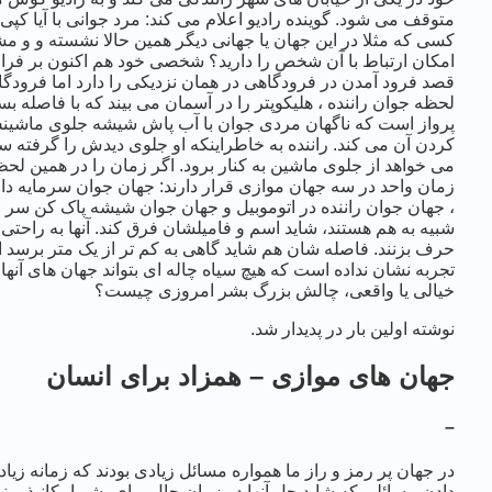
متوقف می شود. گوینده رادیو اعلام می کند: مرد جوانی با آیا کپی
کسی که مثلا در این جهان یا جهانی دیگر همین حالا نشسته و و مش
امکان ارتباط با آن شخص را دارید؟ شخصی خود هم اکنون بر فراز
قصد فرود آمدن در فرودگاهی در همان نزدیکی را دارد اما فرودگاه
لحظه جوان راننده ، هلیکوپتر را در آسمان می بیند که با فاصله 
پرواز است که ناگهان مردی جوان با آب پاش شیشه جلوی ماشین
کردن آن می کند. راننده به خاطراینکه او جلوی دیدش را گرفته س
می خواهد از جلوی ماشین به کنار برود. اگر زمان را در همین لح
زمان واحد در سه جهان موازی قرار دارند: جهان جوان سرمایه دار
، جهان جوان راننده در اتوموبیل و جهان جوان شیشه پاک کن سر چ
شبیه به هم هستند، شاید اسم و فامیلشان فرق کند. آنها به راحتی می
حرف بزنند. فاصله شان هم شاید گاهی به کم تر از یک متر برسد ام
تجربه نشان نداده است که هیچ سیاه چاله ای بتواند جهان های آنها
خیالی یا واقعی، چالش بزرگ بشر امروزی چیست؟
نوشته اولین بار در پدیدار شد.
جهان های موازی – همزاد برای انسان
–
در جهان پر رمز و راز ما همواره مسائل زیادی بودند که زمانه زی
دادن.مسائلی که شاید حل آنها در زمان حال برای بشر امکانپذیر ن