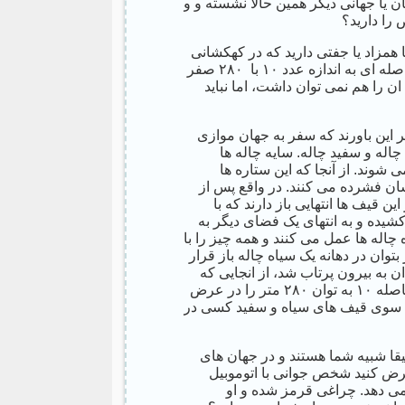
ن یا جهانی دیگر همین حالا نشسته و و
را دارید؟
همزاد یا جفتی دارید که در کهکشانی
در فاصله ۱۰ به توان ۲۸۰ متری شما شما زندگی می کند. یعنی فاصله ای به اندازه عدد ۱۰ با ۲۸۰ صفر
ن را هم نمی توان داشت، اما نباید
 این باورند که سفر به جهان موازی
اله و سفید چاله. سایه چاله ها
وند. از آنجا که این ستاره ها
ان فشرده می کنند. در واقع پس از
قیف ها انتهایی باز دارند که با
شیده و به انتهای یک فضای دیگر به
چاله ها عمل می کنند و همه چیز را با
توان در دهانه یک سیاه چاله باز قرار
به بیرون پرتاب شد، از انجایی که
این سرعت حتی از سرعت نور هم بالاتر است پس می توان این فاصله ۱۰ به توان ۲۸۰ متر را در عرض
 آن سوی قیف های سیاه و سفید کسی در
دقیقا شبیه شما هستند و در جهان های
رض کنید شخص جوانی با اتوموبیل
می دهد. چراغی قرمز شده و او