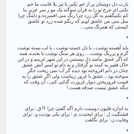
یارب دل دوستان پر از غم نکنی با تیر بلا قامت ما خم
نکنی ای چرخ تو را به قرآن سوگند یک مو ز سر عزیز ما
کم نکنیگفتم به گل زرد چرا رنگ منی افسرده و دلتنگ چرا
مثل منی من عاشق اویم که رنگم شده زرد تو عاشق
کیستی که همرنگ منی…
•
باید آهسته نوشت ، با دل خسته نوشت ، با لب بسته نوشت
گرم و پررنگ نوشت… روی هر سنگ نوشت تا بخندند همه
که اگر عشق نباشد دل نیستمن در این شهر غریبم و در این
خاک فقیر به کمند تو گرفتار و به دام تو اسیر آتش عشق
چنان در دلم افروخته بود دیده گر آب نمی ریخت جگر
سوخته بود…عشق با غرور زیباست ولی اگر عشق را به
قیمت فروریختن دیوار غرورت گدایی کنی ، آن وقت که
دیگه عشق نیست صدقه هست !
•
به اندازه قلیون دوستت دارم اگه گفتی چرا ؟! ق : برای
قشنگیت ل : برای لبخندت ی : برای یکی بودنت و : برای
وفایت ن : برای نگاهت
•