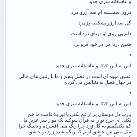
و عاشقانه سری جدید
درون سیــــنه ام صد آرزو مرد
گل صد آرزو نشکفته پژمرد
دلم بی روی او دریای درد است
همین دریا مرا در خود فرو برد
•
اس ام اس love و عاشقانه سری جدید
عشق میوه ای است در فصل پنجم و ما با زنبیل های خالی
در چهار فصل به دنبالش می گردی
•
اس ام اس love و عاشقانه سری جدید
یارب دل دوستان پر از غم نکنی با تیر بلا قامت ما خم
نکنی ای چرخ تو را به قرآن سوگند یک مو ز سر عزیز ما
کم نکنیگفتم به گل زرد چرا رنگ منی افسرده و دلتنگ چرا
مثل منی من عاشق اویم که رنگم شده زرد تو عاشق