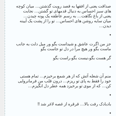
صداقت یعنی از افقها به قصد رویت گذشتن… میان کوچه
های سبز احساس به دنبال قدمهای تو گشتن… نجابت
یعنی از باغ نگاهت… به رسم عاطفه یک پونه چیدن…
میان سایه روشن های احساس… تو را از پشت یک آیینه
دیدن…
•
جز من اگرت عاشق و شیداست بگو ور میل دلت به جانب
ماست بگو ور هیچ مرا در دل تو جاست بگو
گر هست بگو،نیست بگو،راست بگو
•
منم آن شعله آتش که از هر شمع برخیزم… تمام هستی
خود را فقط به پای تو ریزم… درون قلب من فرمانروایی
کن… که از موی تو برخیزد همه عطر دل انگیزم…
•
بادبادک رفت بالا… قرقره از غصه لاغر شد !!
•