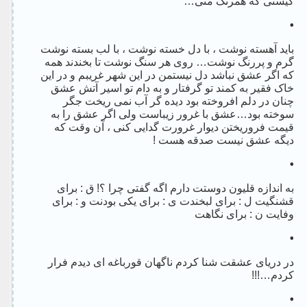
کیستی که همرنگ منی…
•
باید آهسته نوشت ، با دل خسته نوشت ، با لب بسته نوشت
گرم و پررنگ نوشت… روی هر سنگ نوشت تا بخندند همه
که اگر عشق نباشد دل نیستمن در این شهر غریبم و در این
خاک فقیر به کمند تو گرفتار و به دام تو اسیر آتش عشق
چنان در دلم افروخته بود دیده گر آب نمی ریخت جگر
سوخته بود…عشق با غرور زیباست ولی اگر عشق را به
قیمت فروریختن دیوار غرورت گدایی کنی ، آن وقت که
دیگه عشق نیست صدقه هست !
•
به اندازه قلیون دوستت دارم اگه گفتی چرا ؟! ق : برای
قشنگیت ل : برای لبخندت ی : برای یکی بودنت و : برای
وفایت ن : برای نگاهت
•
در دریای عشقت شنا کردم ناگهان قورباغه ای دیدم فرار
کردم…!!!
•