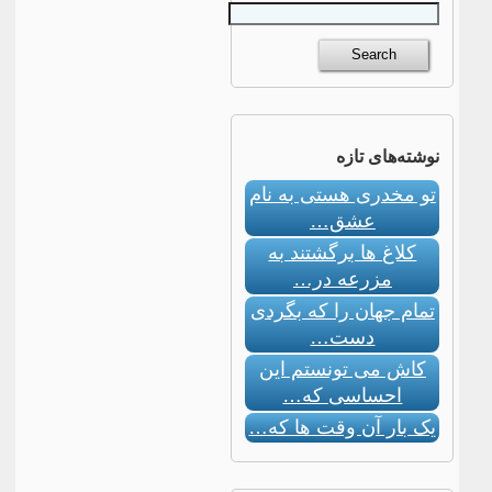
نوشته‌های تازه
تو مخدری هستی به نام
عشق…
کلاغ ها برگشتند به
مزرعه در…
تمام جهان را که بگردی
دست…
کاش می تونستم این
احساسی که…
یک بار آن وقت ها که…