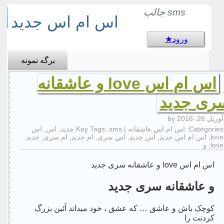
sms جالب
اس ام اس جدید
ورود
برگه نمونه
اس ام اس love و عاشقانه
ری جدید
آوریل 26, 2016
by
Categories:
اس ام اس عاشقانه
| Key Tags:
sms جدید
,
اس
,
اس
love
,
اس ام اس جدید
,
اس جدید
,
اس سری
,
ام جدید
,
ام سری
,
جدید
love
,
و
اس ام اس love و عاشقانه سری جدید
و عاشقانه سری جدید
کوچک باش و عاشق … که عشق ، خود میداند آئین بزرگ
کردنت را