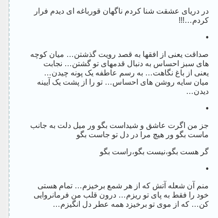
در دریای عشقت شنا کردم ناگهان قورباغه ای دیدم فرار
کردم…!!!
•
صداقت یعنی از افقها به قصد رویت گذشتن… میان کوچه
های سبز احساس به دنبال قدمهای تو گشتن… نجابت
یعنی از باغ نگاهت… به رسم عاطفه یک پونه چیدن…
میان سایه روشن های احساس… تو را از پشت یک آیینه
دیدن…
•
جز من اگرت عاشق و شیداست بگو ور میل دلت به جانب
ماست بگو ور هیچ مرا در دل تو جاست بگو
گر هست بگو،نیست بگو،راست بگو
•
منم آن شعله آتش که از هر شمع برخیزم… تمام هستی
خود را فقط به پای تو ریزم… درون قلب من فرمانروایی
کن… که از موی تو برخیزد همه عطر دل انگیزم…