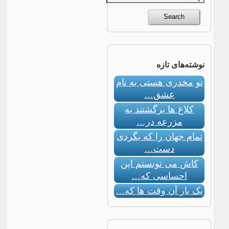
نوشته‌های تازه
تو مخدری هستی به نام
عشق…
کلاغ ها برگشتند به
مزرعه در…
تمام جهان را که بگردی
دست…
کاش می تونستم این
احساسی که…
یک بار آن وقت ها که…