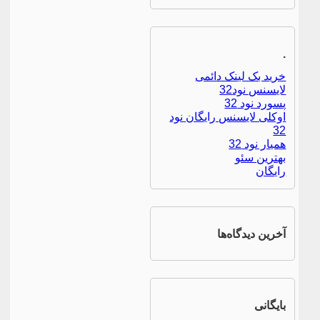
.
خرید بک لینک دائمی
لایسنس نود32
پسورد نود 32
اوکلی لایسنس رایگان نود
32
همیار نود 32
بهترین سئو
رایگان
آخرین دیدگاه‌ها
بایگانی