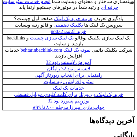
بهینه‌سازی ساختار و محتوای وبسایت شما
انجام خدمات سئو سایت
حرفه ای
و رتبه شما در موتورهای جستجو ارتقا یابد
یادگیری تعریف
هزینه خرید بک لینک
صفحه اول چیست؟
سرویس بک لینک ها
بکلینک تضمینی
و فالو رتبه وبسایت
خرید اکانت nod32
بک لینک سازی بکلینک نوفالو
بک لینک سازی چیست
و backlinks
بازدید از سایت
شرکت بکلینک دائمی
نمونه بک لینک behtarinbacklink.com
خدمات
افزایش بازدید
آموزش لایسنس نود 32
لایسنس نود 32 رایگان
راهنمایی برای انتخاب رپورتاژ آگهی
سئو و افزایش رتبه سایت
خدمات بک لینک
خرید بک لینک و رپورتاژ برای کلمه کلیدی موبایل قسطی
یوزرنیم پسورد نود 32
جواب بازی آمیرزا مرحله ۸۰۰ تا ۸۹۹
آخرین دیدگاه‌ها
بایگانی