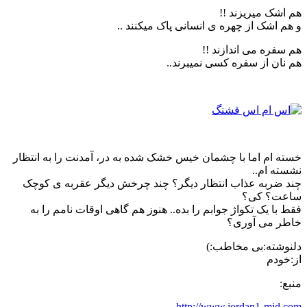
هم اشک میریزند !!
و هم اشک از چهره ی انسانی پاک میکنند ..
هم سفره می اندازند !!
هم نان از سفره کسی نمیبرند..
خسته ام اما با چشمان خیس خشک شده به در، آمدنت را به انتظار
نشسته ام..
چند ضربه عذاب انتظار دیگر؟ چند چرخش دیگر عقربه ی کوچک
ساعت؟ کی؟
فقط با یک تکواژ جوابم را بده.. هنوز هم گاهی اوقات نامم را به
خاطر می آوری؟
دلنوشته:بی مخاطب:)
از:خودم
منبع:
http://www.jordan1-mid.com