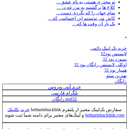
تو مخدری هستی به نام عشق…
کلاغ ها برگشتند به مزرعه در…
تمام جهان را که بگردی دست…
کاش می تونستم این احساسی که…
یک بار آن وقت ها که…
.
خرید بک لینک دائمی
لایسنس نود32
پسورد نود 32
اوکلی لایسنس رایگان نود 32
همیار نود 32
بهترین سئو
رایگان
خرید آنتی ویروس
تلگرام فارسی
nod32 رایگان
سفارش بک‌لینک معتبر از پلتفرم behtarinbacklink
خرید بکلینک
behtarinbacklink.com
و لینک‌های معتبر برای دامنه شما ثبت شوند