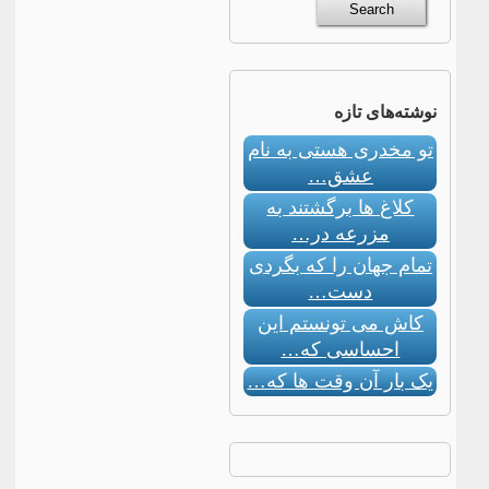
نوشته‌های تازه
تو مخدری هستی به نام
عشق…
کلاغ ها برگشتند به
مزرعه در…
تمام جهان را که بگردی
دست…
کاش می تونستم این
احساسی که…
یک بار آن وقت ها که…