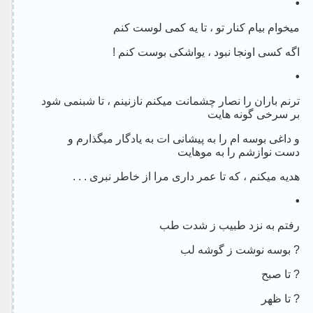
•
میخوام بیام کنار تو ، تا یه کمی لوست کنم
اگه کسی اونجا نبود ، یواشکی بوست کنم !
•
ترنم باران را نصار چشمانت میکنم نازنینم ، تا شبنمی شود
بر سرخی گونه هایت
و داغی بوسه ام را به پیشانی ات به یادگار میگذارم و
دست نوازشم را به موهایت
هدیه میکنم ، که تا عمر داری مرا از خاطر نبری . . .
•
رفتم به نزد طبیب ز شدت طب
? بوسه نوشت ز گوشه لب
? تا صبح
? تا ظهر