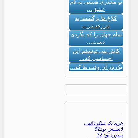
تو مخدری هستی به نام
عشق…
کلاغ ها برگشتند به
مزرعه در…
تمام جهان را که بگردی
دست…
کاش می تونستم این
احساسی که…
یک بار آن وقت ها که…
.
خرید بک لینک دائمی
لایسنس نود32
پسورد نود 32