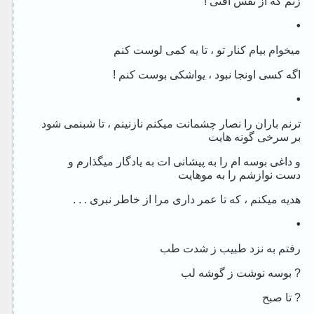
زنم که از نفس افتی !
•
میخوام بیام کنار تو ، تا یه کمی لوست کنم
اگه کسی اونجا نبود ، یواشکی بوست کنم !
•
ترنم باران را نصار چشمانت میکنم نازنینم ، تا شبنمی شود
بر سرخی گونه هایت
و داغی بوسه ام را به پیشانی ات به یادگار میگذارم و
دست نوازشم را به موهایت
هدیه میکنم ، که تا عمر داری مرا از خاطر نبری . . .
•
رفتم به نزد طبیب ز شدت طب
? بوسه نوشت ز گوشه لب
? تا صبح