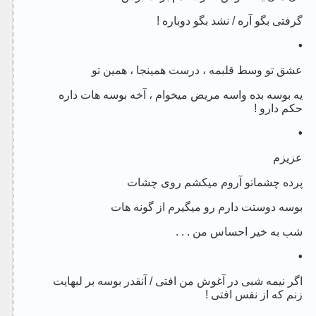
گرفتی بگو آره / نشد بگو دوباره !
•
عشق تو وسط قلبمه ، درست همینجا ، همین تو
یه بوسه بده واسه مریض میخوام ، آخه بوسه هات داره
حکم دارو !
•
عزیزم
پرده چشماتو آروم میکشم روی چشات
بوسه دوستت دارم رو میگیرم از گونه هات
شب به خیر احساس من . . .
•
اگر نیمه شبی در آغوش من افتی / آنقدر بوسه بر لبهایت
زنم که از نفس افتی !