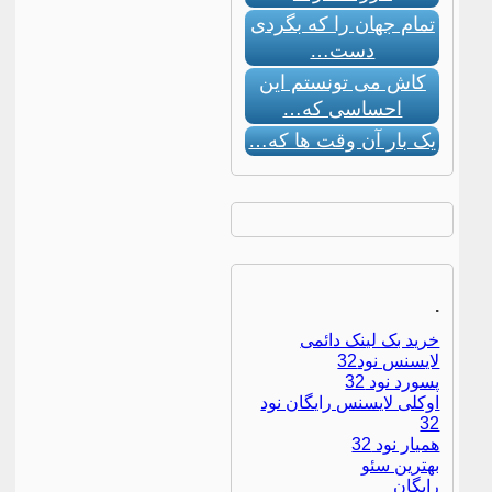
تمام جهان را که بگردی
دست…
کاش می تونستم این
احساسی که…
یک بار آن وقت ها که…
.
خرید بک لینک دائمی
لایسنس نود32
پسورد نود 32
اوکلی لایسنس رایگان نود
32
همیار نود 32
بهترین سئو
رایگان