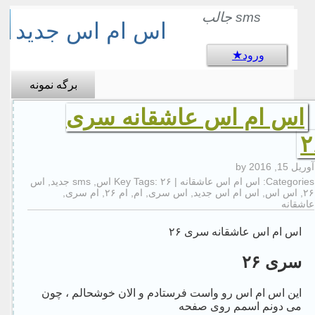
sms جالب
اس ام اس جدید
ورود
برگه نمونه
اس ام اس عاشقانه سری
۲
آوریل 15, 2016
by
Categories:
اس ام اس عاشقانه
| Key Tags:
۲۶ اس
,
sms جدید
,
اس
۲۶
,
اس اس
,
اس ام اس جدید
,
اس سری
,
ام
,
ام ۲۶
,
ام سری
,
عاشقانه
اس ام اس عاشقانه سری ۲۶
سری ۲۶
این اس ام اس رو واست فرستادم و الان خوشحالم ، چون
می دونم اسمم روی صفحه