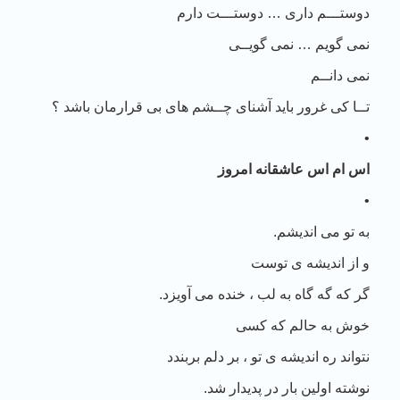
دوستـــم داری … دوستـــت دارم
نمی گویم … نمی گویــی
نمی دانــم
تــا کی غرور باید آشنای چــشم های بی قرارمان باشد ؟
•
اس ام اس عاشقانه امروز
•
به تو می اندیشم.
و از اندیشه ی توست
گر که گه گاه به لب ، خنده می آویزد.
خوش به حالم که کسی
نتواند ره اندیشه ی تو ، بر دلم بربندد
نوشته اولین بار در پدیدار شد.