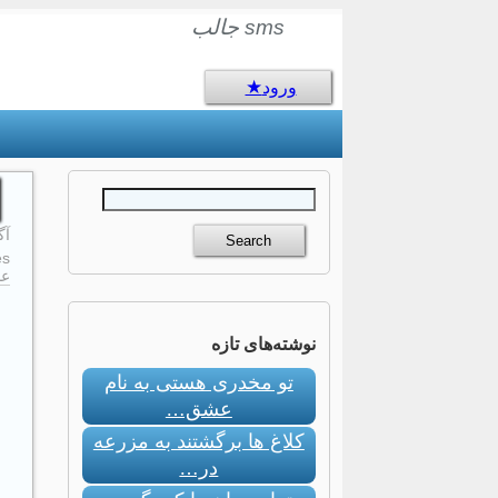
sms جالب
ورود
آگو
s:
عا
نوشته‌های تازه
تو مخدری هستی به نام
عشق…
کلاغ ها برگشتند به مزرعه
در…