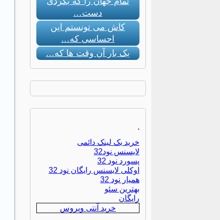
تمام جهان را که بگردی
دست…
کاش می تونستم این
احساسی که…
یک بار آن وقت ها که…
.
خرید بک لینک دائمی
لایسنس نود32
پسورد نود 32
اوکلی لایسنس رایگان نود 32
همیار نود 32
بهترین سئو
رایگان
خرید آنتی ویروس