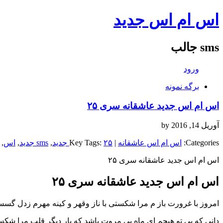
اس ام اس جدید
sms جالب
ورود
برگه نمونه
اس ام اس جدید عاشقانه سری ۲۵
آوریل 14, 2016
by
Categories:
اس ام اس عاشقانه
| Key Tags:
۲۵ جدید
,
sms جدید
,
اس
,
اس ام اس جدید عاشقانه سری ۲۵
اس ام اس جدید عاشقانه سری ۲۵
امروز با غرورت باز م مرا شکستی با ناز وقهر و کینه مهرم زدل گس
دانی که بی تو هیچم ای ماه بی مروت باشد که بار دیگر قلب مرا شک