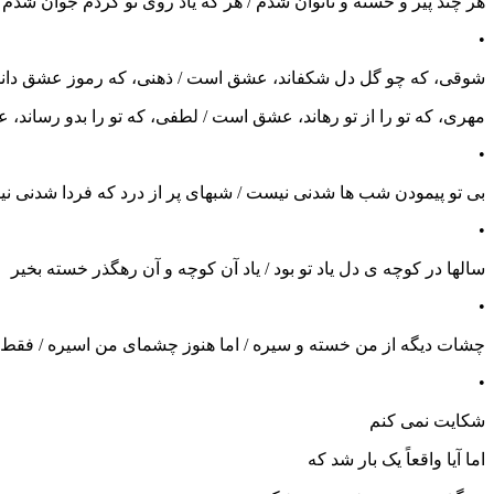
هر چند پیر و خسته و ناتوان شدم / هر که یاد روی تو کردم جوان شدم . 
•
شوقی، که چو گل دل شکفاند، عشق است / ذهنی، که رموز عشق دا
مهری، که تو را از تو رهاند، عشق است / لطفی، که تو را بدو رساند، 
•
بی تو پیمودن شب ها شدنی نیست / شبهای پر از درد که فردا شدنی ن
•
سالها در کوچه ی دل یاد تو بود / یاد آن کوچه و آن رهگذر خسته بخیر
•
چشات دیگه از من خسته و سیره / اما هنوز چشمای من اسیره / فقط 
•
شکایت نمی کنم
اما آیا واقعاً یک بار شد که