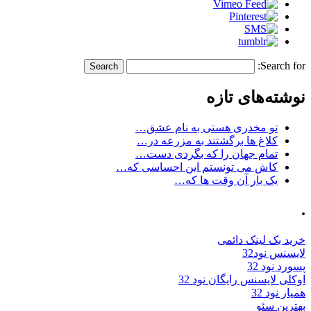
Search for:
نوشته‌های تازه
تو مخدری هستی به نام عشق…
کلاغ ها برگشتند به مزرعه در…
تمام جهان را که بگردی دست…
کاش می تونستم این احساسی که…
یک بار آن وقت ها که…
.
خرید بک لینک دائمی
لایسنس نود32
پسورد نود 32
اوکلی لایسنس رایگان نود 32
همیار نود 32
بهترین سئو