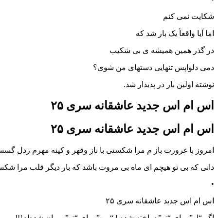
شکایت نمی کنم
اما آیا واقعاً یک بار شد که
در گذر همین همیشه ی بی شکیب
دمی دلواپس تنهایی دستهای من شوی؟
نوشته اولین بار در پدیدار شد.
اس ام اس جدید عاشقانه سری ۲۵
اس ام اس جدید عاشقانه سری ۲۵
امروز با غرورت باز م مرا شکستی با ناز وقهر و کینه مهرم زدل گس
دانی که بی تو هیچم ای ماه بی مروت باشد که بار دیگر قلب مرا شک
•
اس ام اس جدید عاشقانه سری ۲۵
اگر “او” برای “تو” ساخته شده ! “من” برای “تو” ویران شده‌ام!!!